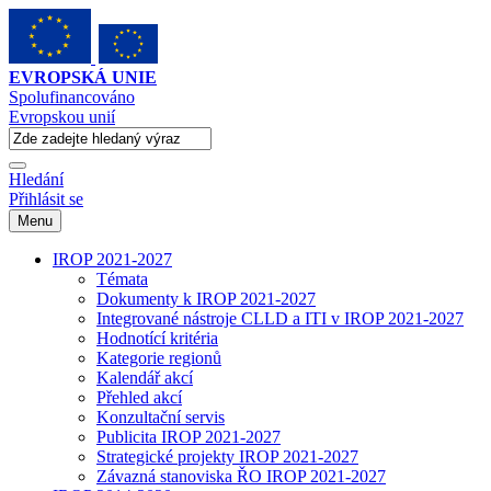
EVROPSKÁ UNIE
Spolufinancováno
Evropskou unií
Hledání
Přihlásit se
Menu
IROP 2021-2027
Témata
Dokumenty k IROP 2021-2027
Integrované nástroje CLLD a ITI v IROP 2021-2027
Hodnotící kritéria
Kategorie regionů
Kalendář akcí
Přehled akcí
Konzultační servis
Publicita IROP 2021-2027
Strategické projekty IROP 2021-2027
Závazná stanoviska ŘO IROP 2021-2027