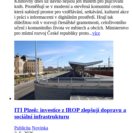
Knihovny dnes už dávno nejsou jen místem pro půjčování
knih. Proměňují se v moderní a otevřená komunitní centra,
která nabízejí prostor pro vzdělávání, setkávání, kulturní akce
i práci s informacemi v digitálním prostředí. Hrají tak
důležitou roli v rozvoji čtenářské gramotnosti, celoživotního
učení i komunitního života ve městech a obcích. Ministerstvo
pro místní rozvoj České republiky proto...
více
ITI Plzeň: investice z IROP zlepšují dopravu a
sociální infrastrukturu
Publicita
Novinka