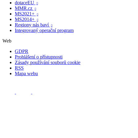
dotaceEU

MMR.cz

MS2021+

MS2014+

Regiony nás baví

Integrovaný operační program
Web
GDPR
Prohlášení o přístupnosti
Zásady používání souborů cookie
RSS
Mapa webu