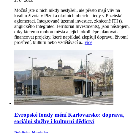
2. 6. 2026
Možná jste o nich nikdy neslyšeli, ale přesto mají vliv na
kvalitu života v Plzni a okolních obcích – tedy v Plzeňské
aglomeraci. Integrované územní investice, zkráceně ITI (z
anglického Integrated Territorial Investments), jsou nástrojem,
díky kterému mohou města a jejich okolí lépe plánovat a
financovat projekty, které například zlepšují dopravu, životní
prostředí, kulturu nebo vzdělávací a...
více
Evropské fondy mění Karlovarsko: doprava,
sociální služby i kulturní dědictví
Publicita
Novinka