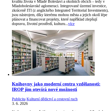
kvalitu života v Mladé Boleslavi a okolních obcích – tedy v
Mladoboleslavské aglomeraci. Integrované územní investice,
zkráceně ITI (z anglického Integrated Territorial Investments),
jsou nástrojem, díky kterému mohou města a jejich okolí lépe
plánovat a financovat projekty, které například zlepšují
dopravu, životní prostředí, kulturu...
více
Knihovny jako moderní centra vzdělanosti:
IROP jim otevírá nové možnosti
Publicita
Kulturní dědictví a cestovní ruch
3. 6. 2026