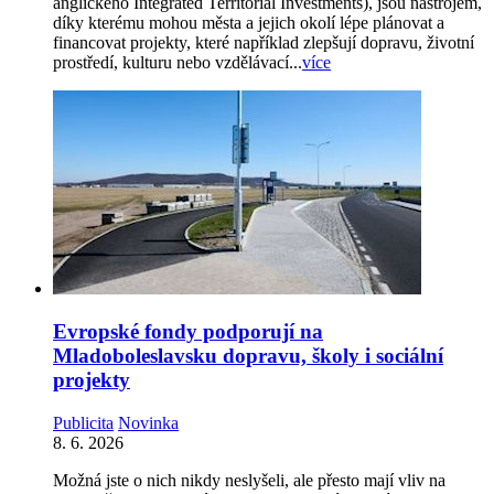
anglického Integrated Territorial Investments), jsou nástrojem,
díky kterému mohou města a jejich okolí lépe plánovat a
financovat projekty, které například zlepšují dopravu, životní
prostředí, kulturu nebo vzdělávací...
více
Evropské fondy podporují na
Mladoboleslavsku dopravu, školy i sociální
projekty
Publicita
Novinka
8. 6. 2026
Možná jste o nich nikdy neslyšeli, ale přesto mají vliv na