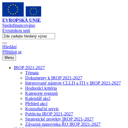
EVROPSKÁ UNIE
Spolufinancováno
Evropskou unií
Hledání
Přihlásit se
Menu
IROP 2021-2027
Témata
Dokumenty k IROP 2021-2027
Integrované nástroje CLLD a ITI v IROP 2021-2027
Hodnotící kritéria
Kategorie regionů
Kalendář akcí
Přehled akcí
Konzultační servis
Publicita IROP 2021-2027
Strategické projekty IROP 2021-2027
Závazná stanoviska ŘO IROP 2021-2027