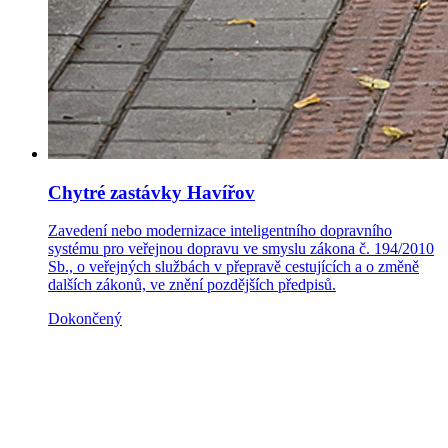
Chytré zastávky Havířov
Zavedení nebo modernizace inteligentního dopravního
systému pro veřejnou dopravu ve smyslu zákona č. 194/2010
Sb., o veřejných službách v přepravě cestujících a o změně
dalších zákonů, ve znění pozdějších předpisů.
Dokončený