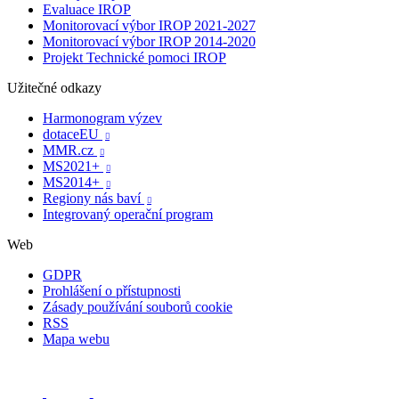
Evaluace IROP
Monitorovací výbor IROP 2021-2027
Monitorovací výbor IROP 2014-2020
Projekt Technické pomoci IROP
Užitečné odkazy
Harmonogram výzev
dotaceEU

MMR.cz

MS2021+

MS2014+

Regiony nás baví

Integrovaný operační program
Web
GDPR
Prohlášení o přístupnosti
Zásady používání souborů cookie
RSS
Mapa webu