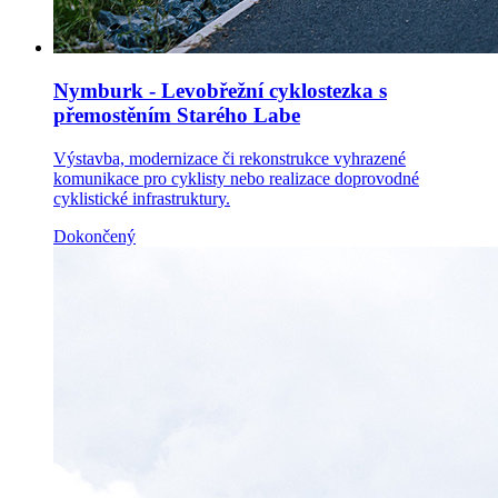
Nymburk - Levobřežní cyklostezka s
přemostěním Starého Labe
Výstavba, modernizace či rekonstrukce vyhrazené
komunikace pro cyklisty nebo realizace doprovodné
cyklistické infrastruktury.
Dokončený