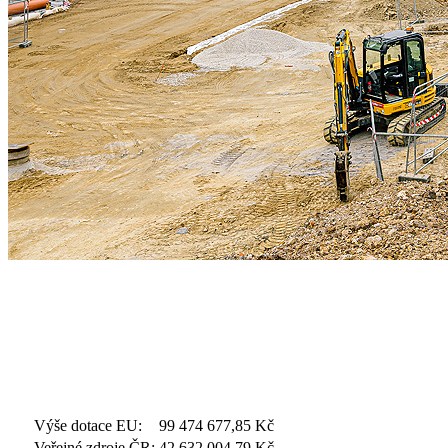
Výše dotace EU:
99 474 677,85
Kč
Veřejné zdroje ČR:
42 632 004,79
Kč