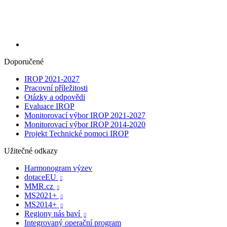
Doporučené
IROP 2021-2027
Pracovní příležitosti
Otázky a odpovědi
Evaluace IROP
Monitorovací výbor IROP 2021-2027
Monitorovací výbor IROP 2014-2020
Projekt Technické pomoci IROP
Užitečné odkazy
Harmonogram výzev
dotaceEU

MMR.cz

MS2021+

MS2014+

Regiony nás baví

Integrovaný operační program