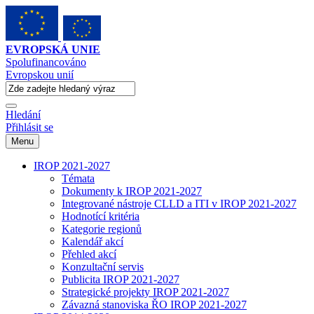
EVROPSKÁ UNIE
Spolufinancováno
Evropskou unií
Hledání
Přihlásit se
Menu
IROP 2021-2027
Témata
Dokumenty k IROP 2021-2027
Integrované nástroje CLLD a ITI v IROP 2021-2027
Hodnotící kritéria
Kategorie regionů
Kalendář akcí
Přehled akcí
Konzultační servis
Publicita IROP 2021-2027
Strategické projekty IROP 2021-2027
Závazná stanoviska ŘO IROP 2021-2027