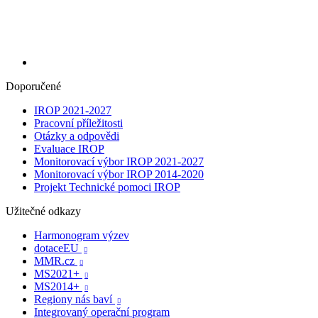
Doporučené
IROP 2021-2027
Pracovní příležitosti
Otázky a odpovědi
Evaluace IROP
Monitorovací výbor IROP 2021-2027
Monitorovací výbor IROP 2014-2020
Projekt Technické pomoci IROP
Užitečné odkazy
Harmonogram výzev
dotaceEU

MMR.cz

MS2021+

MS2014+

Regiony nás baví

Integrovaný operační program