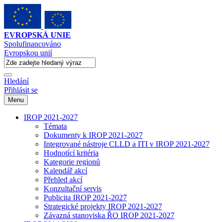
EVROPSKÁ UNIE
Spolufinancováno
Evropskou unií
Hledání
Přihlásit se
Menu
IROP 2021-2027
Témata
Dokumenty k IROP 2021-2027
Integrované nástroje CLLD a ITI v IROP 2021-2027
Hodnotící kritéria
Kategorie regionů
Kalendář akcí
Přehled akcí
Konzultační servis
Publicita IROP 2021-2027
Strategické projekty IROP 2021-2027
Závazná stanoviska ŘO IROP 2021-2027