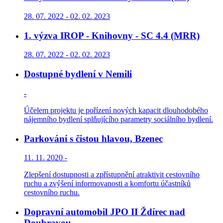
28. 07. 2022 - 02. 02. 2023
1. výzva IROP - Knihovny - SC 4.4 (MRR)
28. 07. 2022 - 02. 02. 2023
Dostupné bydlení v Nemili
-
Účelem projektu je pořízení nových kapacit dlouhodobého
nájemního bydlení splňujícího parametry sociálního bydlení.
Parkování s čistou hlavou, Bzenec
11. 11. 2020 -
Zlepšení dostupnosti a zpřístupnění atraktivit cestovního
ruchu a zvýšení informovanosti a komfortu účastníků
cestovního ruchu.
Dopravní automobil JPO II Ždírec nad
Doubravou