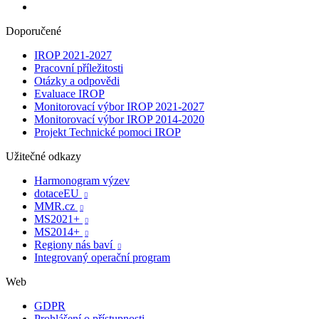
Doporučené
IROP 2021-2027
Pracovní příležitosti
Otázky a odpovědi
Evaluace IROP
Monitorovací výbor IROP 2021-2027
Monitorovací výbor IROP 2014-2020
Projekt Technické pomoci IROP
Užitečné odkazy
Harmonogram výzev
dotaceEU

MMR.cz

MS2021+

MS2014+

Regiony nás baví

Integrovaný operační program
Web
GDPR
Prohlášení o přístupnosti