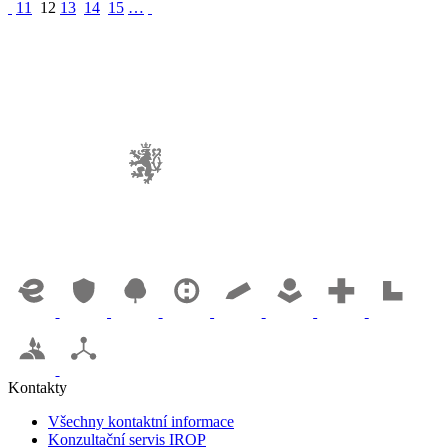
11
12
13
14
15
…
Kontakty
Všechny kontaktní informace
Konzultační servis IROP