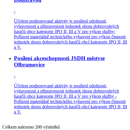
-
Účelem podporované aktivity je posílení odolnosti,
vybavenosti a připravenosti jednotek sboru dobrovolných
hasičů obce kategorie JPO II, III a V pro výkon služby:
Pořízení materiálně technického vybavení pro výkon činnosti
jednotek sboru dobrovolných hasičů obcí kategorie JPO II, III
a V.
Posílení akceschopnosti JSDH městyse
Olbramovice
-
Účelem podporované aktivity je posílení odolnosti,
vybavenosti a připravenosti jednotek sboru dobrovolných
hasičů obce kategorie JPO II, III a V pro výkon služby -
Pořízení materiálně technického vybavení pro výkon činnosti
jednotek sboru dobrovolných hasičů obcí kategorie JPO II, III
a V.
Celkem nalezeno 200 výsledků