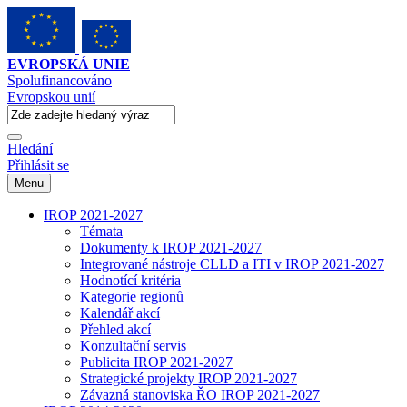
EVROPSKÁ UNIE
Spolufinancováno
Evropskou unií
Hledání
Přihlásit se
Menu
IROP 2021-2027
Témata
Dokumenty k IROP 2021-2027
Integrované nástroje CLLD a ITI v IROP 2021-2027
Hodnotící kritéria
Kategorie regionů
Kalendář akcí
Přehled akcí
Konzultační servis
Publicita IROP 2021-2027
Strategické projekty IROP 2021-2027
Závazná stanoviska ŘO IROP 2021-2027