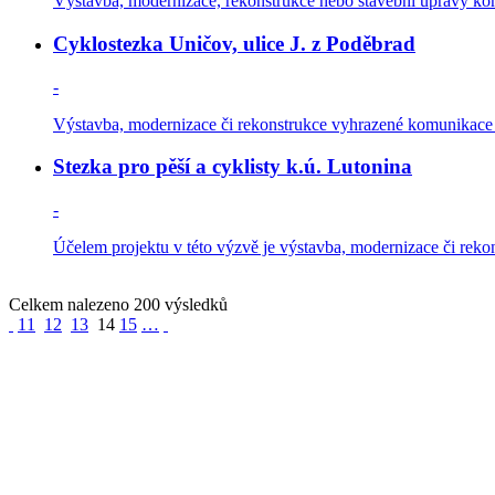
Výstavba, modernizace, rekonstrukce nebo stavební úpravy kom
Cyklostezka Uničov, ulice J. z Poděbrad
-
Výstavba, modernizace či rekonstrukce vyhrazené komunikace pr
Stezka pro pěší a cyklisty k.ú. Lutonina
-
Účelem projektu v této výzvě je výstavba, modernizace či reko
Celkem nalezeno 200 výsledků
11
12
13
14
15
…