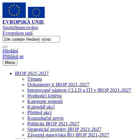
EVROPSKÁ UNIE
Spolufinancováno
Evropskou unií
Hledání
Přihlásit se
Menu
IROP 2021-2027
Témata
Dokumenty k IROP 2021-2027
Integrované nástroje CLLD a ITI v IROP 2021-2027
Hodnotící kritéria
Kategorie regionů
Kalendář akcí
Přehled akcí
Konzultační servis
Publicita IROP 2021-2027
Strategické projekty IROP 2021-2027
Závazná stanoviska ŘO IROP 2021-2027