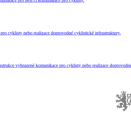
unikace pro pěší či komunikace pro cyklisty.
o cyklisty nebo realizace doprovodné cyklistické infrastruktury.
nstrukce vyhrazené komunikace pro cyklisty nebo realizace doprovodné c