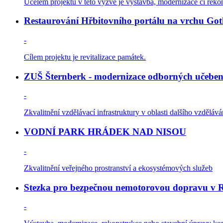
Účelem projektu v této výzvě je výstavba, modernizace či reko
Restaurování Hřbitovního portálu na vrchu Goth
-
Cílem projektu je revitalizace památek.
ZUŠ Šternberk - modernizace odborných učebe
-
Zkvalitnění vzdělávací infrastruktury v oblasti dalšího vzděláván
VODNÍ PARK HRÁDEK NAD NISOU
-
Zkvalitnění veřejného prostranství a ekosystémových služeb
Stezka pro bezpečnou nemotorovou dopravu v R
-