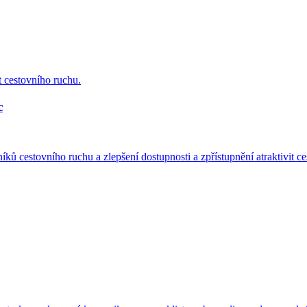
t cestovního ruchu.
c
ků cestovního ruchu a zlepšení dostupnosti a zpřístupnění atraktivit c