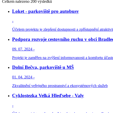
Celkem nalezeno 200 výsledků
Loket - parkoviště pro autobusy
-
Účelem projektu je zlepšení dostupnosti a zpřístupnění atraktivi
Podpora rozvoje cestovního ruchu v obci Bradle
09. 07. 2024 -
Projekt je zaměřen na zvýšení informovanosti a komfortu účastní
Dolní Bečva, parkoviště u MŠ
01. 04. 2024 -
Zkvalitnění veřejného prostranství a ekosystémových služeb
Cyklostezka Velká Hleďsebe - Valy
-