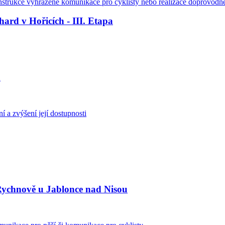
nstrukce vyhrazené komunikace pro cyklisty nebo realizace doprovodné c
ard v Hořicích - III. Etapa
n
í a zvýšení její dostupnosti
ychnově u Jablonce nad Nisou