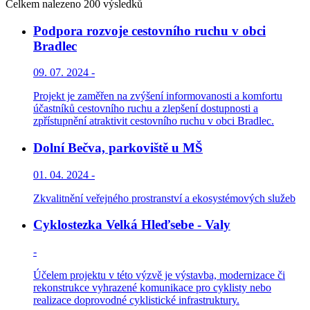
Celkem nalezeno 200 výsledků
Podpora rozvoje cestovního ruchu v obci
Bradlec
09. 07. 2024 -
Projekt je zaměřen na zvýšení informovanosti a komfortu
účastníků cestovního ruchu a zlepšení dostupnosti a
zpřístupnění atraktivit cestovního ruchu v obci Bradlec.
Dolní Bečva, parkoviště u MŠ
01. 04. 2024 -
Zkvalitnění veřejného prostranství a ekosystémových služeb
Cyklostezka Velká Hleďsebe - Valy
-
Účelem projektu v této výzvě je výstavba, modernizace či
rekonstrukce vyhrazené komunikace pro cyklisty nebo
realizace doprovodné cyklistické infrastruktury.