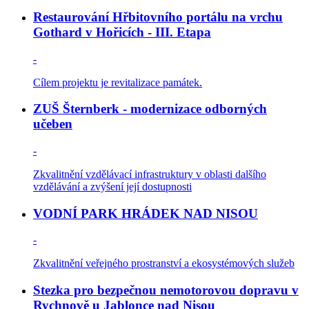
Restaurování Hřbitovního portálu na vrchu
Gothard v Hořicích - III. Etapa
-
Cílem projektu je revitalizace památek.
ZUŠ Šternberk - modernizace odborných
učeben
-
Zkvalitnění vzdělávací infrastruktury v oblasti dalšího
vzdělávání a zvýšení její dostupnosti
VODNÍ PARK HRÁDEK NAD NISOU
-
Zkvalitnění veřejného prostranství a ekosystémových služeb
Stezka pro bezpečnou nemotorovou dopravu v
Rychnově u Jablonce nad Nisou