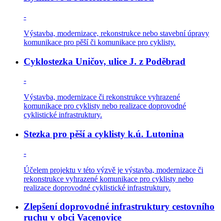
-
Výstavba, modernizace, rekonstrukce nebo stavební úpravy
komunikace pro pěší či komunikace pro cyklisty.
Cyklostezka Uničov, ulice J. z Poděbrad
-
Výstavba, modernizace či rekonstrukce vyhrazené
komunikace pro cyklisty nebo realizace doprovodné
cyklistické infrastruktury.
Stezka pro pěší a cyklisty k.ú. Lutonina
-
Účelem projektu v této výzvě je výstavba, modernizace či
rekonstrukce vyhrazené komunikace pro cyklisty nebo
realizace doprovodné cyklistické infrastruktury.
Zlepšení doprovodné infrastruktury cestovního
ruchu v obci Vacenovice