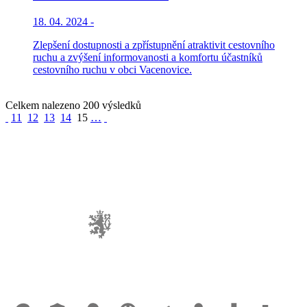
18. 04. 2024 -
Zlepšení dostupnosti a zpřístupnění atraktivit cestovního
ruchu a zvýšení informovanosti a komfortu účastníků
cestovního ruchu v obci Vacenovice.
Celkem nalezeno 200 výsledků
11
12
13
14
15
…