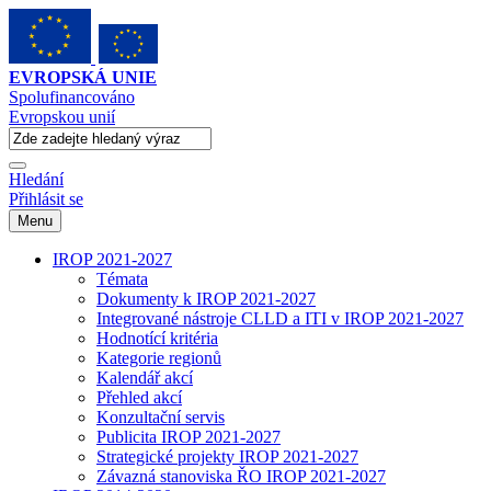
EVROPSKÁ UNIE
Spolufinancováno
Evropskou unií
Hledání
Přihlásit se
Menu
IROP 2021-2027
Témata
Dokumenty k IROP 2021-2027
Integrované nástroje CLLD a ITI v IROP 2021-2027
Hodnotící kritéria
Kategorie regionů
Kalendář akcí
Přehled akcí
Konzultační servis
Publicita IROP 2021-2027
Strategické projekty IROP 2021-2027
Závazná stanoviska ŘO IROP 2021-2027