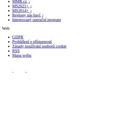
MMR.cz

MS2021+

MS2014+

Regiony nás baví

Integrovaný operační program
Web
GDPR
Prohlášení o přístupnosti
Zásady používání souborů cookie
RSS
Mapa webu