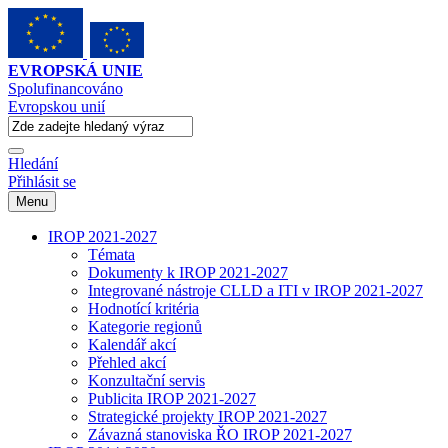
EVROPSKÁ UNIE
Spolufinancováno
Evropskou unií
Hledání
Přihlásit se
Menu
IROP 2021-2027
Témata
Dokumenty k IROP 2021-2027
Integrované nástroje CLLD a ITI v IROP 2021-2027
Hodnotící kritéria
Kategorie regionů
Kalendář akcí
Přehled akcí
Konzultační servis
Publicita IROP 2021-2027
Strategické projekty IROP 2021-2027
Závazná stanoviska ŘO IROP 2021-2027