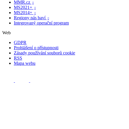
MMR.cz

MS2021+

MS2014+

Regiony nás baví

Integrovaný operační program
Web
GDPR
Prohlášení o přístupnosti
Zásady používání souborů cookie
RSS
Mapa webu