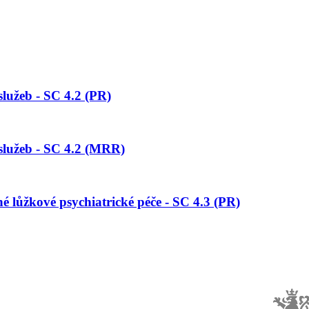
služeb - SC 4.2 (PR)
 služeb - SC 4.2 (MRR)
é lůžkové psychiatrické péče - SC 4.3 (PR)