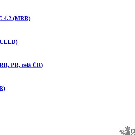
SC 4.2 (MRR)
 (CLLD)
RR, PR, celá ČR)
PR)