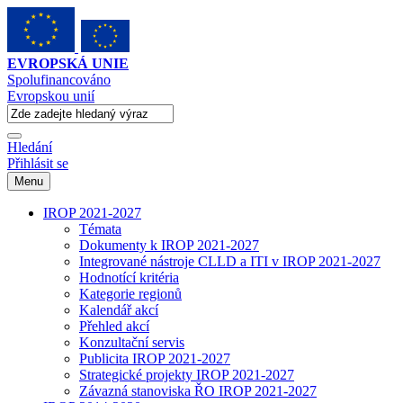
EVROPSKÁ UNIE
Spolufinancováno
Evropskou unií
Hledání
Přihlásit se
Menu
IROP 2021-2027
Témata
Dokumenty k IROP 2021-2027
Integrované nástroje CLLD a ITI v IROP 2021-2027
Hodnotící kritéria
Kategorie regionů
Kalendář akcí
Přehled akcí
Konzultační servis
Publicita IROP 2021-2027
Strategické projekty IROP 2021-2027
Závazná stanoviska ŘO IROP 2021-2027