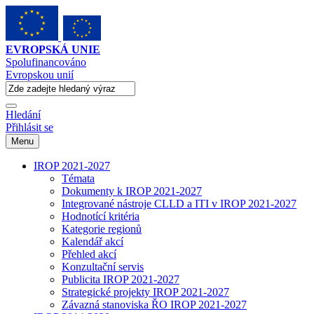
EVROPSKÁ UNIE
Spolufinancováno
Evropskou unií
Hledání
Přihlásit se
Menu
IROP 2021-2027
Témata
Dokumenty k IROP 2021-2027
Integrované nástroje CLLD a ITI v IROP 2021-2027
Hodnotící kritéria
Kategorie regionů
Kalendář akcí
Přehled akcí
Konzultační servis
Publicita IROP 2021-2027
Strategické projekty IROP 2021-2027
Závazná stanoviska ŘO IROP 2021-2027