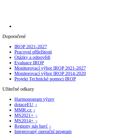
Doporučené
IROP 2021-2027
Pracovní příležitosti
Otázky a odpovědi
Evaluace IROP
Monitorovací výbor IROP 2021-2027
Monitorovací výbor IROP 2014-2020
Projekt Technické pomoci IROP
Užitečné odkazy
Harmonogram výzev
dotaceEU

MMR.cz

MS2021+

MS2014+

Regiony nás baví

Integrovaný operační program