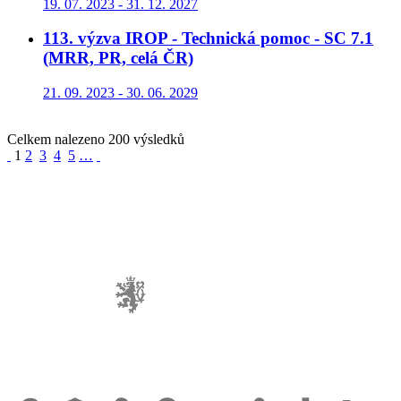
19. 07. 2023 - 31. 12. 2027
113. výzva IROP - Technická pomoc - SC 7.1
(MRR, PR, celá ČR)
21. 09. 2023 - 30. 06. 2029
Celkem nalezeno 200 výsledků
1
2
3
4
5
…