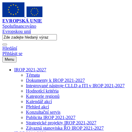
EVROPSKÁ UNIE
Spolufinancováno
Evropskou unií
Hledání
Přihlásit se
Menu
IROP 2021-2027
Témata
Dokumenty k IROP 2021-2027
Integrované nástroje CLLD a ITI v IROP 2021-2027
Hodnotící kritéria
Kategorie regionů
Kalendář akcí
Přehled akcí
Konzultační servis
Publicita IROP 2021-2027
Strategické projekty IROP 2021-2027
Závazná stanoviska ŘO IROP 2021-2027