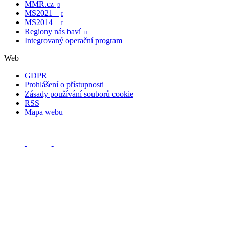
MMR.cz

MS2021+

MS2014+

Regiony nás baví

Integrovaný operační program
Web
GDPR
Prohlášení o přístupnosti
Zásady používání souborů cookie
RSS
Mapa webu