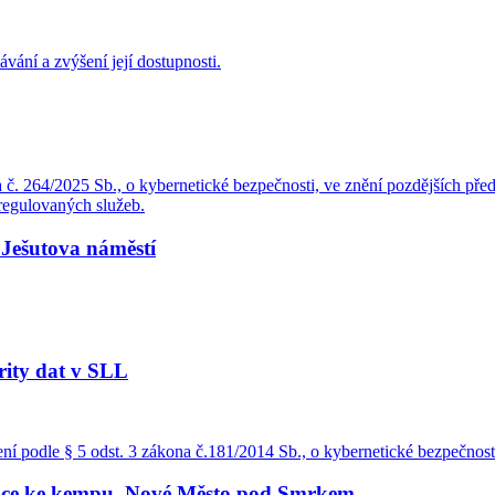
ávání a zvýšení její dostupnosti.
 č. 264/2025 Sb., o kybernetické bezpečnosti, ve znění pozdějších před
regulovaných služeb.
a Ješutova náměstí
rity dat v SLL
ní podle § 5 odst. 3 zákona č.181/2014 Sb., o kybernetické bezpečnost
kace ke kempu, Nové Město pod Smrkem