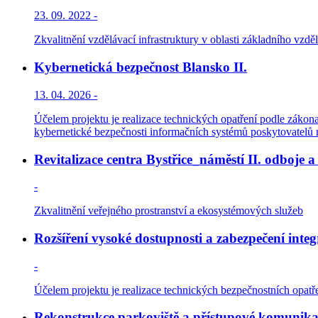
23. 09. 2022 -
Zkvalitnění vzdělávací infrastruktury v oblasti základního vzděl
Kybernetická bezpečnost Blansko II.
13. 04. 2026 -
Účelem projektu je realizace technických opatření podle zákona
kybernetické bezpečnosti informačních systémů poskytovatelů 
Revitalizace centra Bystřice_náměstí II. odboje 
-
Zkvalitnění veřejného prostranství a ekosystémových služeb
Rozšíření vysoké dostupnosti a zabezpečení integ
-
Účelem projektu je realizace technických bezpečnostních opatře
Rekonstrukce parkoviště a přístupové komuni