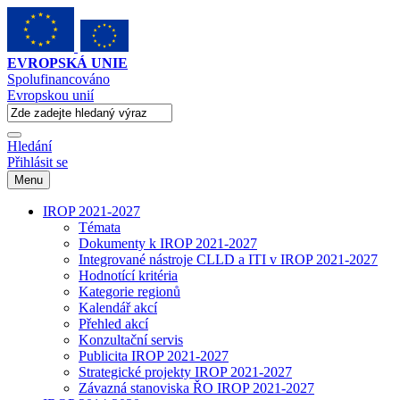
EVROPSKÁ UNIE
Spolufinancováno
Evropskou unií
Hledání
Přihlásit se
Menu
IROP 2021-2027
Témata
Dokumenty k IROP 2021-2027
Integrované nástroje CLLD a ITI v IROP 2021-2027
Hodnotící kritéria
Kategorie regionů
Kalendář akcí
Přehled akcí
Konzultační servis
Publicita IROP 2021-2027
Strategické projekty IROP 2021-2027
Závazná stanoviska ŘO IROP 2021-2027