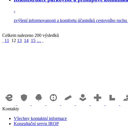
-
zvýšení informovanosti a komfortu účastníků cestovního ruchu z
Celkem nalezeno 200 výsledků
11
12
13
14
15
…
Kontakty
Všechny kontaktní informace
Konzultační servis IROP