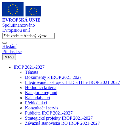
EVROPSKÁ UNIE
Spolufinancováno
Evropskou unií
Hledání
Přihlásit se
Menu
IROP 2021-2027
Témata
Dokumenty k IROP 2021-2027
Integrované nástroje CLLD a ITI v IROP 2021-2027
Hodnotící kritéria
Kategorie regionů
Kalendář akcí
Přehled akcí
Konzultační servis
Publicita IROP 2021-2027
Strategické projekty IROP 2021-2027
Závazná stanoviska ŘO IROP 2021-2027