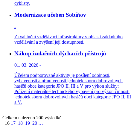
cyklisty.
Modernizace učeben Sobíňov
-
Zkvalitnění vzdělávací infrastruktury v oblasti základního
vzdělávání a zvýšení její dostupnosti.
Nákup izolačních dýchacích přístrojů
01. 03. 2026 -
Účelem podporované aktivity je posílení odolnosti,
vybavenosti a připravenosti jednotek sboru dobrovolných
hasičů obce kategorie JPO II, III a V pro výkon služby:
Pořízení materiálně technického vybavení pro výkon činnosti
jednotek sboru dobrovolných hasičů obcí kategorie JPO II, III
a V.
Celkem nalezeno 200 výsledků
16
17
18
19
20
…