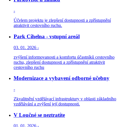
-
Účelem projektu je zlepšení dostupnosti a zpřístupnění
atraktivit cestovního ruchu.
Park Cihelna - vstupní areál
03. 01. 2026 -
zvýšení informovanosti a komfortu účastníků cestovního
ruchu, zlepšení dostupnosti a zpřístupnění atraktivit
cestovního ruchu
Modernizace a vybavení odborné učebny
-
Zkvalitnění vzdělávací infrastruktury v oblasti základního
vzdělávání a zvýšení její dostupnosti.
V Loučné se neztratíte
01. 01. 2026 -