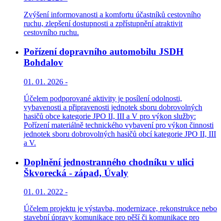
Zvýšení informovanosti a komfortu účastníků cestovního
ruchu, zlepšení dostupnosti a zpřístupnění atraktivit
cestovního ruchu.
Pořízení dopravního automobilu JSDH
Bohdalov
01. 01. 2026 -
Účelem podporované aktivity je posílení odolnosti,
vybavenosti a připravenosti jednotek sboru dobrovolných
hasičů obce kategorie JPO II, III a V pro výkon služby:
Pořízení materiálně technického vybavení pro výkon činnosti
jednotek sboru dobrovolných hasičů obcí kategorie JPO II, III
a V.
Doplnění jednostranného chodníku v ulici
Škvorecká - západ, Úvaly
01. 01. 2022 -
Účelem projektu je výstavba, modernizace, rekonstrukce nebo
stavební úpravy komunikace pro pěší či komunikace pro