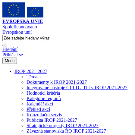
EVROPSKÁ UNIE
Spolufinancováno
Evropskou unií
Hledání
Přihlásit se
Menu
IROP 2021-2027
Témata
Dokumenty k IROP 2021-2027
Integrované nástroje CLLD a ITI v IROP 2021-2027
Hodnotící kritéria
Kategorie regionů
Kalendář akcí
Přehled akcí
Konzultační servis
Publicita IROP 2021-2027
Strategické projekty IROP 2021-2027
Závazná stanoviska ŘO IROP 2021-2027