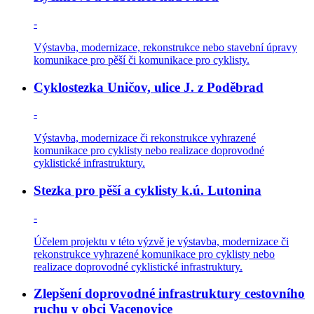
-
Výstavba, modernizace, rekonstrukce nebo stavební úpravy
komunikace pro pěší či komunikace pro cyklisty.
Cyklostezka Uničov, ulice J. z Poděbrad
-
Výstavba, modernizace či rekonstrukce vyhrazené
komunikace pro cyklisty nebo realizace doprovodné
cyklistické infrastruktury.
Stezka pro pěší a cyklisty k.ú. Lutonina
-
Účelem projektu v této výzvě je výstavba, modernizace či
rekonstrukce vyhrazené komunikace pro cyklisty nebo
realizace doprovodné cyklistické infrastruktury.
Zlepšení doprovodné infrastruktury cestovního
ruchu v obci Vacenovice