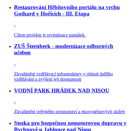
Restaurování Hřbitovního portálu na vrchu
Gothard v Hořicích - III. Etapa
-
Cílem projektu je revitalizace památek.
ZUŠ Šternberk - modernizace odborných
učeben
-
Zkvalitnění vzdělávací infrastruktury v oblasti dalšího
vzdělávání a zvýšení její dostupnosti
VODNÍ PARK HRÁDEK NAD NISOU
-
Zkvalitnění veřejného prostranství a ekosystémových služeb
Stezka pro bezpečnou nemotorovou dopravu v
Rychnově u Jablonce nad Nisou