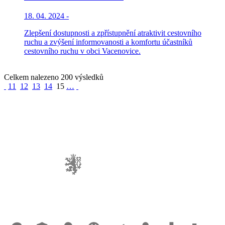
18. 04. 2024 -
Zlepšení dostupnosti a zpřístupnění atraktivit cestovního
ruchu a zvýšení informovanosti a komfortu účastníků
cestovního ruchu v obci Vacenovice.
Celkem nalezeno 200 výsledků
11
12
13
14
15
…