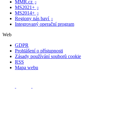
MMR.cz

MS2021+

MS2014+

Regiony nás baví

Integrovaný operační program
Web
GDPR
Prohlášení o přístupnosti
Zásady používání souborů cookie
RSS
Mapa webu