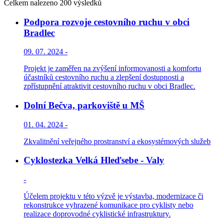
Celkem nalezeno 200 výsledků
Podpora rozvoje cestovního ruchu v obci
Bradlec
09. 07. 2024 -
Projekt je zaměřen na zvýšení informovanosti a komfortu
účastníků cestovního ruchu a zlepšení dostupnosti a
zpřístupnění atraktivit cestovního ruchu v obci Bradlec.
Dolní Bečva, parkoviště u MŠ
01. 04. 2024 -
Zkvalitnění veřejného prostranství a ekosystémových služeb
Cyklostezka Velká Hleďsebe - Valy
-
Účelem projektu v této výzvě je výstavba, modernizace či
rekonstrukce vyhrazené komunikace pro cyklisty nebo
realizace doprovodné cyklistické infrastruktury.