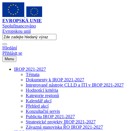
EVROPSKÁ UNIE
Spolufinancováno
Evropskou unií
Hledání
Přihlásit se
Menu
IROP 2021-2027
Témata
Dokumenty k IROP 2021-2027
Integrované nástroje CLLD a ITI v IROP 2021-2027
Hodnotící kritéria
Kategorie regionů
Kalendář akcí
Přehled akcí
Konzultační servis
Publicita IROP 2021-2027
Strategické projekty IROP 2021-2027
Závazná stanoviska ŘO IROP 2021-2027