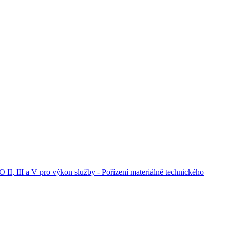
 II, III a V pro výkon služby - Pořízení materiálně technického