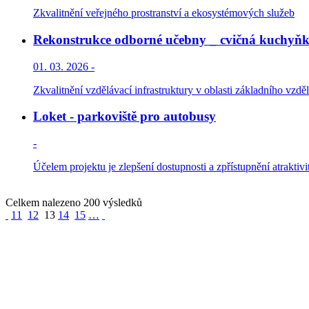
Zkvalitnění veřejného prostranství a ekosystémových služeb
Rekonstrukce odborné učebny _ cvičná kuchyňk
01. 03. 2026 -
Zkvalitnění vzdělávací infrastruktury v oblasti základního vzděl
Loket - parkoviště pro autobusy
-
Účelem projektu je zlepšení dostupnosti a zpřístupnění atraktivi
Celkem nalezeno 200 výsledků
11
12
13
14
15
…