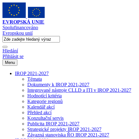
EVROPSKÁ UNIE
Spolufinancováno
Evropskou unií
Hledání
Přihlásit se
Menu
IROP 2021-2027
Témata
Dokumenty k IROP 2021-2027
Integrované nástroje CLLD a ITI v IROP 2021-2027
Hodnotící kritéria
Kategorie regionů
Kalendář akcí
Přehled akcí
Konzultační servis
Publicita IROP 2021-2027
Strategické projekty IROP 2021-2027
Závazná stanoviska ŘO IROP 2021-2027