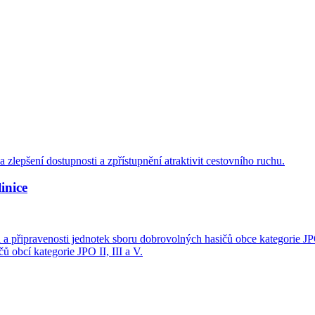
zlepšení dostupnosti a zpřístupnění atraktivit cestovního ruchu.
inice
 a připravenosti jednotek sboru dobrovolných hasičů obce kategorie JPO
 obcí kategorie JPO II, III a V.