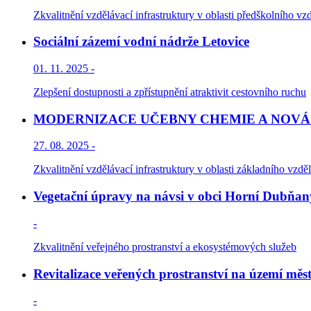
Zkvalitnění vzdělávací infrastruktury v oblasti předškolního vzd
Sociální zázemí vodní nádrže Letovice
01. 11. 2025 -
Zlepšení dostupnosti a zpřístupnění atraktivit cestovního ruchu
MODERNIZACE UČEBNY CHEMIE A NOVÁ
27. 08. 2025 -
Zkvalitnění vzdělávací infrastruktury v oblasti základního vzděl
Vegetační úpravy na návsi v obci Horní Dubňan
-
Zkvalitnění veřejného prostranství a ekosystémových služeb
Revitalizace veřených prostranství na území měs
-