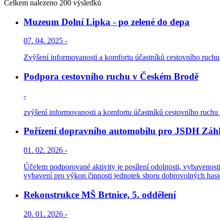
Celkem nalezeno 200 výsledků
Muzeum Dolní Lipka - po zelené do depa
07. 04. 2025 -
Zvýšení informovanosti a komfortu účastníků cestovního ruchu
Podpora cestovního ruchu v Českém Brodě
-
zvýšení informovanosti a komfortu účastníků cestovního ruchu a 
Pořízení dopravního automobilu pro JSDH Záhl
01. 02. 2026 -
Účelem podporované aktivity je posílení odolnosti, vybavenosti
vybavení pro výkon činnosti jednotek sboru dobrovolných hasičů
Rekonstrukce MŠ Brtnice, 5. oddělení
20. 01. 2026 -