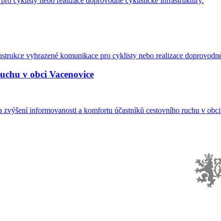
o cyklisty nebo realizace doprovodné cyklistické infrastruktury.
nstrukce vyhrazené komunikace pro cyklisty nebo realizace doprovodné c
ruchu v obci Vacenovice
u a zvýšení informovanosti a komfortu účastníků cestovního ruchu v obc