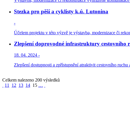
Výstavba, modernizace či rekonstrukce vyhrazené komunikace pr
Stezka pro pěší a cyklisty k.ú. Lutonina
-
Účelem projektu v této výzvě je výstavba, modernizace či reko
Zlepšení doprovodné infrastruktury cestovního 
18. 04. 2024 -
Zlepšení dostupnosti a zpřístupnění atraktivit cestovního ruch
Celkem nalezeno 200 výsledků
11
12
13
14
15
…