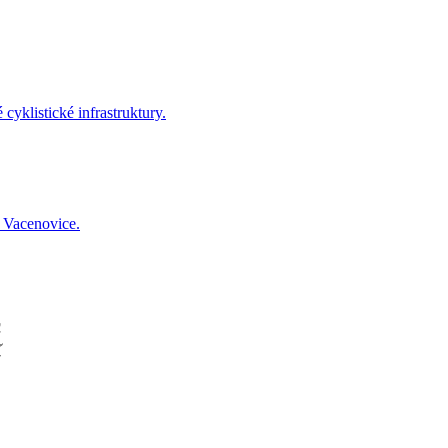
yklistické infrastruktury.
i Vacenovice.