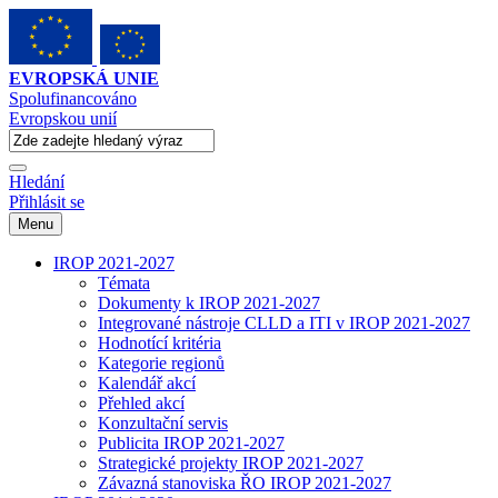
EVROPSKÁ UNIE
Spolufinancováno
Evropskou unií
Hledání
Přihlásit se
Menu
IROP 2021-2027
Témata
Dokumenty k IROP 2021-2027
Integrované nástroje CLLD a ITI v IROP 2021-2027
Hodnotící kritéria
Kategorie regionů
Kalendář akcí
Přehled akcí
Konzultační servis
Publicita IROP 2021-2027
Strategické projekty IROP 2021-2027
Závazná stanoviska ŘO IROP 2021-2027