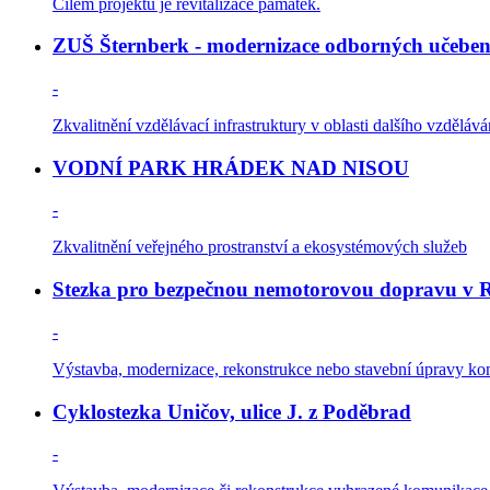
Cílem projektu je revitalizace památek.
ZUŠ Šternberk - modernizace odborných učebe
-
Zkvalitnění vzdělávací infrastruktury v oblasti dalšího vzděláván
VODNÍ PARK HRÁDEK NAD NISOU
-
Zkvalitnění veřejného prostranství a ekosystémových služeb
Stezka pro bezpečnou nemotorovou dopravu v R
-
Výstavba, modernizace, rekonstrukce nebo stavební úpravy kom
Cyklostezka Uničov, ulice J. z Poděbrad
-