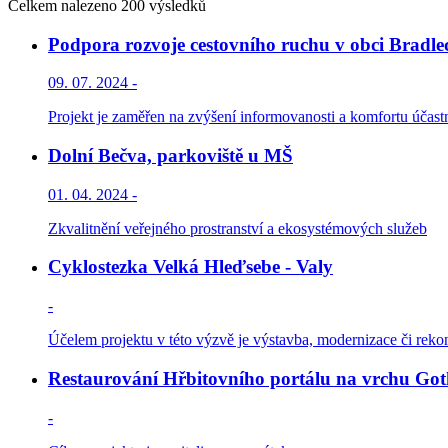
Celkem nalezeno 200 výsledků
Podpora rozvoje cestovního ruchu v obci Bradle
09. 07. 2024 -
Projekt je zaměřen na zvýšení informovanosti a komfortu účastní
Dolní Bečva, parkoviště u MŠ
01. 04. 2024 -
Zkvalitnění veřejného prostranství a ekosystémových služeb
Cyklostezka Velká Hleďsebe - Valy
-
Účelem projektu v této výzvě je výstavba, modernizace či reko
Restaurování Hřbitovního portálu na vrchu Goth
-