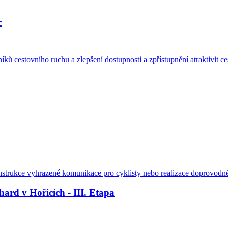
c
ků cestovního ruchu a zlepšení dostupnosti a zpřístupnění atraktivit c
nstrukce vyhrazené komunikace pro cyklisty nebo realizace doprovodné c
ard v Hořicích - III. Etapa