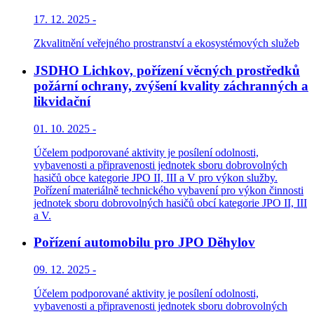
17. 12. 2025 -
Zkvalitnění veřejného prostranství a ekosystémových služeb
JSDHO Lichkov, pořízení věcných prostředků
požární ochrany, zvýšení kvality záchranných a
likvidační
01. 10. 2025 -
Účelem podporované aktivity je posílení odolnosti,
vybavenosti a připravenosti jednotek sboru dobrovolných
hasičů obce kategorie JPO II, III a V pro výkon služby.
Pořízení materiálně technického vybavení pro výkon činnosti
jednotek sboru dobrovolných hasičů obcí kategorie JPO II, III
a V.
Pořízení automobilu pro JPO Děhylov
09. 12. 2025 -
Účelem podporované aktivity je posílení odolnosti,
vybavenosti a připravenosti jednotek sboru dobrovolných