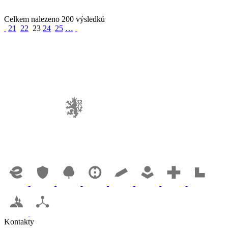
Celkem nalezeno 200 výsledků
21
22
23
24
25
…
Kontakty