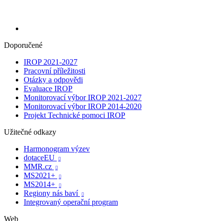
Doporučené
IROP 2021-2027
Pracovní příležitosti
Otázky a odpovědi
Evaluace IROP
Monitorovací výbor IROP 2021-2027
Monitorovací výbor IROP 2014-2020
Projekt Technické pomoci IROP
Užitečné odkazy
Harmonogram výzev
dotaceEU

MMR.cz

MS2021+

MS2014+

Regiony nás baví

Integrovaný operační program
Web