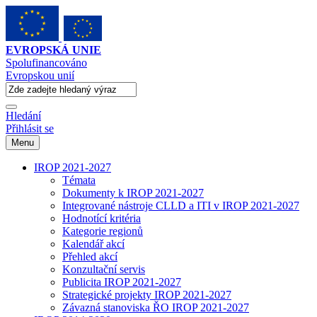
EVROPSKÁ UNIE
Spolufinancováno
Evropskou unií
Hledání
Přihlásit se
Menu
IROP 2021-2027
Témata
Dokumenty k IROP 2021-2027
Integrované nástroje CLLD a ITI v IROP 2021-2027
Hodnotící kritéria
Kategorie regionů
Kalendář akcí
Přehled akcí
Konzultační servis
Publicita IROP 2021-2027
Strategické projekty IROP 2021-2027
Závazná stanoviska ŘO IROP 2021-2027