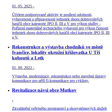
01. 05. 2025 -
Účelem podporované aktivity je posílení odolnosti,
vybavenosti a připravenosti jednotek sboru dobrovolných
hasičů obce kategorie JPO II, III a V pro výkon služby -
Pořízení materiálně technického vybavení pro výkon činnosti
jednotek sboru dobrovolných hasičů obcí kategorie JPO II, III
a V.
Rekonstrukce a výstavba chodníků ve městě
Ivančice, lokality okružní křižovatka U Tří
kohoutů a Letk
01. 09. 2022 -
Výstavba, modernizace, rekonstrukce nebo stavební úpravy
komunikace pro pěší či komunikace pro cyklisty.
Revitalizace návsi obce Mutkov
-
Zkvalitnění veřejného prostranství a ekosystémových služeb