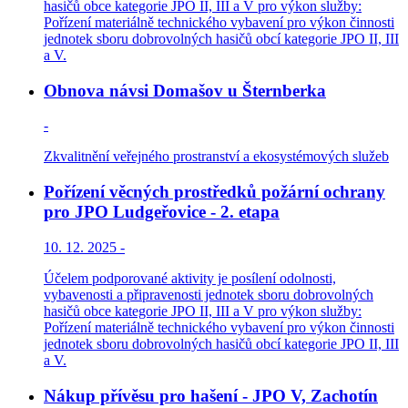
hasičů obce kategorie JPO II, III a V pro výkon služby:
Pořízení materiálně technického vybavení pro výkon činnosti
jednotek sboru dobrovolných hasičů obcí kategorie JPO II, III
a V.
Obnova návsi Domašov u Šternberka
-
Zkvalitnění veřejného prostranství a ekosystémových služeb
Pořízení věcných prostředků požární ochrany
pro JPO Ludgeřovice - 2. etapa
10. 12. 2025 -
Účelem podporované aktivity je posílení odolnosti,
vybavenosti a připravenosti jednotek sboru dobrovolných
hasičů obce kategorie JPO II, III a V pro výkon služby:
Pořízení materiálně technického vybavení pro výkon činnosti
jednotek sboru dobrovolných hasičů obcí kategorie JPO II, III
a V.
Nákup přívěsu pro hašení - JPO V, Zachotín