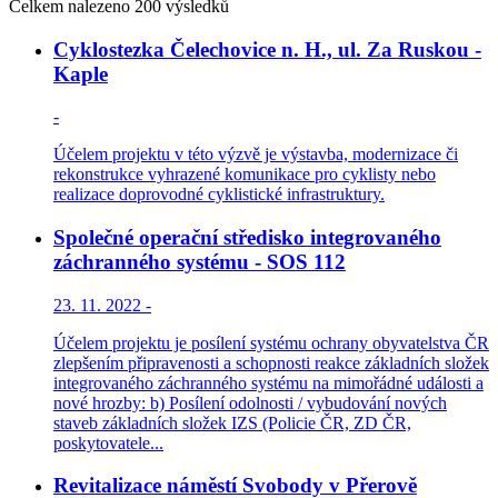
Celkem nalezeno 200 výsledků
Cyklostezka Čelechovice n. H., ul. Za Ruskou -
Kaple
-
Účelem projektu v této výzvě je výstavba, modernizace či
rekonstrukce vyhrazené komunikace pro cyklisty nebo
realizace doprovodné cyklistické infrastruktury.
Společné operační středisko integrovaného
záchranného systému - SOS 112
23. 11. 2022 -
Účelem projektu je posílení systému ochrany obyvatelstva ČR
zlepšením připravenosti a schopnosti reakce základních složek
integrovaného záchranného systému na mimořádné události a
nové hrozby: b) Posílení odolnosti / vybudování nových
staveb základních složek IZS (Policie ČR, ZD ČR,
poskytovatele...
Revitalizace náměstí Svobody v Přerově