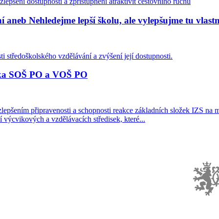
lepšení dostupnosti a zpřístupnění atraktivit cestovního ruchu
aneb Nehledejme lepší školu, ale vylepšujme tu vlastn
ti středoškolského vzdělávání a zvýšení její dostupnosti.
iska SOŠ PO a VOŠ PO
lepšením připravenosti a schopnosti reakce základních složek IZS na 
 výcvikových a vzdělávacích středisek, které...