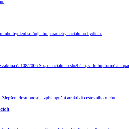
pu.
ního bydlení splňujícího parametry sociálního bydlení.
e zákona č. 108/2006 Sb., o sociálních službách, v druhu, formě a kapa
Zlepšení dostupnosti a zpřístupnění atraktivit cestovního ruchu.
cích