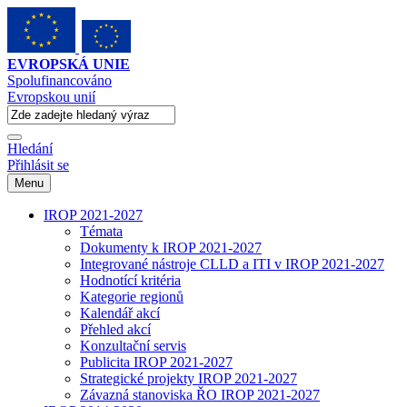
EVROPSKÁ UNIE
Spolufinancováno
Evropskou unií
Hledání
Přihlásit se
Menu
IROP 2021-2027
Témata
Dokumenty k IROP 2021-2027
Integrované nástroje CLLD a ITI v IROP 2021-2027
Hodnotící kritéria
Kategorie regionů
Kalendář akcí
Přehled akcí
Konzultační servis
Publicita IROP 2021-2027
Strategické projekty IROP 2021-2027
Závazná stanoviska ŘO IROP 2021-2027