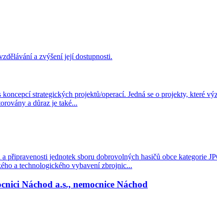
vzdělávání a zvýšení její dostupnosti.
ncepcí strategických projektů/operací. Jedná se o projekty, které výz
orovány a důraz je také...
a připravenosti jednotek sboru dobrovolných hasičů obce kategorie JPO 
kého a technologického vybavení zbrojnic...
cnici Náchod a.s., nemocnice Náchod