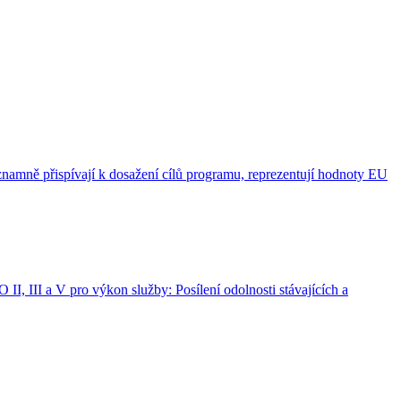
namně přispívají k dosažení cílů programu, reprezentují hodnoty EU
II, III a V pro výkon služby: Posílení odolnosti stávajících a