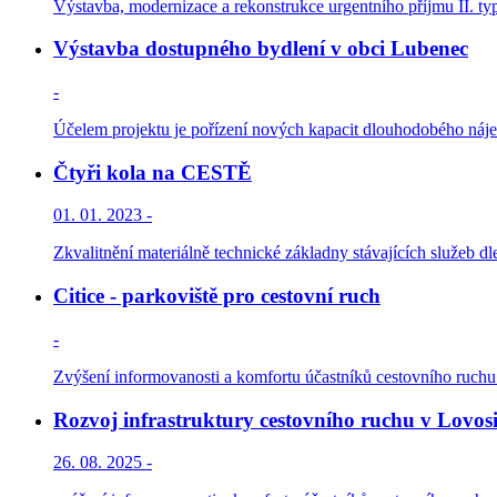
Výstavba, modernizace a rekonstrukce urgentního příjmu II. ty
Výstavba dostupného bydlení v obci Lubenec
-
Účelem projektu je pořízení nových kapacit dlouhodobého nájem
Čtyři kola na CESTĚ
01. 01. 2023 -
Zkvalitnění materiálně technické základny stávajících služeb dl
Citice - parkoviště pro cestovní ruch
-
Zvýšení informovanosti a komfortu účastníků cestovního ruchu. 
Rozvoj infrastruktury cestovního ruchu v Lovosi
26. 08. 2025 -