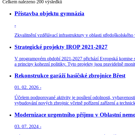
Celkem nalezeno 200 výsledků
Přístavba objektu gymnázia
-
Zkvalitnění vzdělávací infrastruktury v oblasti středoškolského 
Strategické projekty IROP 2021-2027
V programovém období 2021-2027 přichází Evropská komise s ko
a principy kohezní politiky. Tyto projekty jsou pravidelně monit
Rekonstrukce garáží hasičské zbrojnice Břest
01. 02. 2026 -
Účelem podporované aktivity je posílení odolnosti, vybavenosti 
vybudování nových zbrojnic včetně pořízení zařízení a technic
Modernizace urgentního příjmu v Oblastní nemo
03. 07. 2024 -