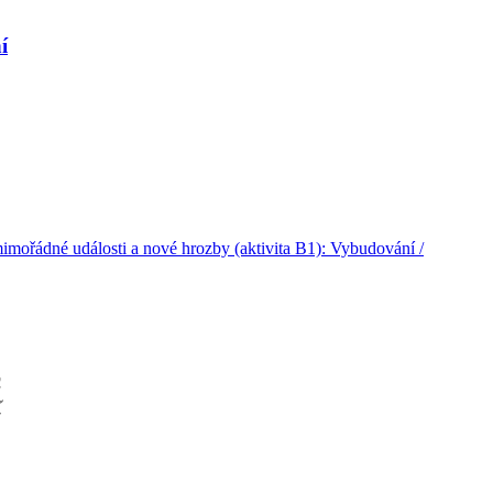
í
mimořádné události a nové hrozby (aktivita B1): Vybudování /