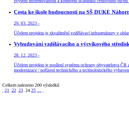
zvýšení informovanosti a komfortu účastníků cestovního ruchu z
Cesta ke škole budoucnosti na SŠ DUKE Náhorní 
29. 03. 2023 -
Účelem projektu je zkvalitnění vzdělávací infrastruktury v oblas
Vybudování vzdělávacího a výcvikového střed
28. 12. 2023 -
Účelem projektu je posílení systému ochrany obyvatelstva ČR z
modernizace / pořízení technického a technologického vybavení
Celkem nalezeno 200 výsledků
21
22
23
24
25
…