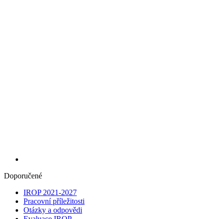
Doporučené
IROP 2021-2027
Pracovní příležitosti
Otázky a odpovědi
Evaluace IROP