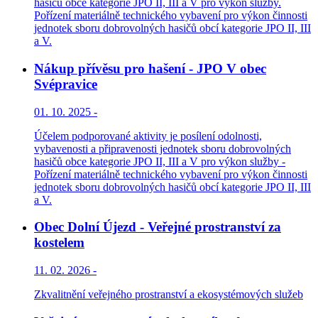
hasičů obce kategorie JPO II, III a V pro výkon služby.
Pořízení materiálně technického vybavení pro výkon činnosti
jednotek sboru dobrovolných hasičů obcí kategorie JPO II, III
a V.
Nákup přívěsu pro hašení - JPO V obec
Svépravice
01. 10. 2025 -
Účelem podporované aktivity je posílení odolnosti,
vybavenosti a připravenosti jednotek sboru dobrovolných
hasičů obce kategorie JPO II, III a V pro výkon služby -
Pořízení materiálně technického vybavení pro výkon činnosti
jednotek sboru dobrovolných hasičů obcí kategorie JPO II, III
a V.
Obec Dolní Újezd - Veřejné prostranství za
kostelem
11. 02. 2026 -
Zkvalitnění veřejného prostranství a ekosystémových služeb