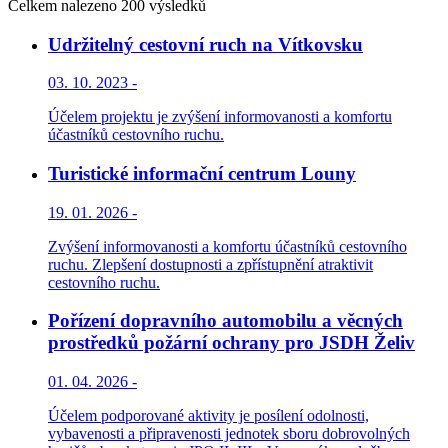
Celkem nalezeno 200 výsledků
Udržitelný cestovní ruch na Vítkovsku
03. 10. 2023 -
Účelem projektu je zvýšení informovanosti a komfortu
účastníků cestovního ruchu.
Turistické informační centrum Louny
19. 01. 2026 -
Zvýšení informovanosti a komfortu účastníků cestovního
ruchu. Zlepšení dostupnosti a zpřístupnění atraktivit
cestovního ruchu.
Pořízení dopravního automobilu a věcných
prostředků požární ochrany pro JSDH Želiv
01. 04. 2026 -
Účelem podporované aktivity je posílení odolnosti,
vybavenosti a připravenosti jednotek sboru dobrovolných