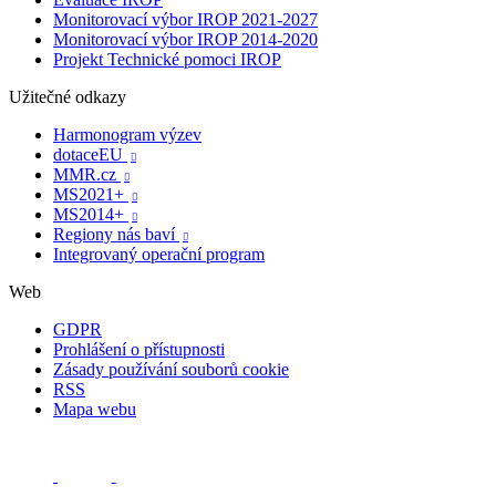
Monitorovací výbor IROP 2021-2027
Monitorovací výbor IROP 2014-2020
Projekt Technické pomoci IROP
Užitečné odkazy
Harmonogram výzev
dotaceEU

MMR.cz

MS2021+

MS2014+

Regiony nás baví

Integrovaný operační program
Web
GDPR
Prohlášení o přístupnosti
Zásady používání souborů cookie
RSS
Mapa webu