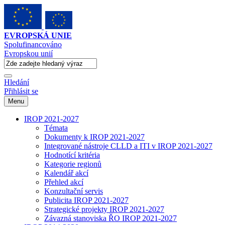
EVROPSKÁ UNIE
Spolufinancováno
Evropskou unií
Hledání
Přihlásit se
Menu
IROP 2021-2027
Témata
Dokumenty k IROP 2021-2027
Integrované nástroje CLLD a ITI v IROP 2021-2027
Hodnotící kritéria
Kategorie regionů
Kalendář akcí
Přehled akcí
Konzultační servis
Publicita IROP 2021-2027
Strategické projekty IROP 2021-2027
Závazná stanoviska ŘO IROP 2021-2027