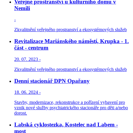
Veřejné prostranství u kulturního domu v
Nemili
-
Zkvalitnění veřejného prostranství a ekosystémových služeb
Revitalizace Mariánského náměstí, Krupka - 1.
část - centrum
20. 07. 2023 -
Zkvalitnění veřejného prostranství a ekosystémových služeb
Denní stacionář DPN Opařany
18. 06. 2024 -
Stavby, modernizace, rekonstrukce a pořízení vybavení pro
vznik nové služby psychiatrického stacionáře pro děti a/nebo
dorost.
Labská cyklostezka, Kostelec nad Labem -
most