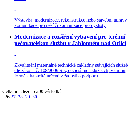
-
Výstavba, modernizace, rekonstrukce nebo stavební úpravy
komunikace pro pěší či komunikace pro cyklisty.
Modernizace a rozšíření vybavení pro terénní
pečovatelskou službu v Jablonném nad Orlicí
-
Zkvalitnění materiálně technické základny stávajících služeb
dle zákona č. 108/2006 Sb., o sociálních službách, v druhu,
formě a kapacitě určené v žádosti o podporu.
Celkem nalezeno 200 výsledků
26
27
28
29
30
…