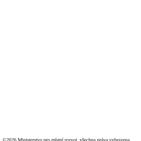
©2026 Ministerstvo pro místní rozvoj, všechna práva vyhrazena