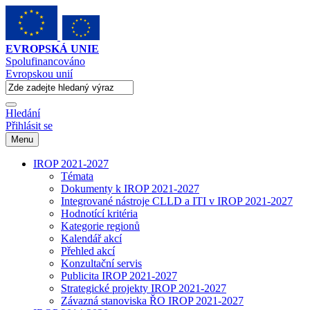
EVROPSKÁ UNIE
Spolufinancováno
Evropskou unií
Hledání
Přihlásit se
Menu
IROP 2021-2027
Témata
Dokumenty k IROP 2021-2027
Integrované nástroje CLLD a ITI v IROP 2021-2027
Hodnotící kritéria
Kategorie regionů
Kalendář akcí
Přehled akcí
Konzultační servis
Publicita IROP 2021-2027
Strategické projekty IROP 2021-2027
Závazná stanoviska ŘO IROP 2021-2027