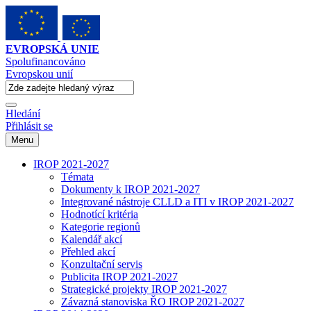
EVROPSKÁ UNIE
Spolufinancováno
Evropskou unií
Hledání
Přihlásit se
Menu
IROP 2021-2027
Témata
Dokumenty k IROP 2021-2027
Integrované nástroje CLLD a ITI v IROP 2021-2027
Hodnotící kritéria
Kategorie regionů
Kalendář akcí
Přehled akcí
Konzultační servis
Publicita IROP 2021-2027
Strategické projekty IROP 2021-2027
Závazná stanoviska ŘO IROP 2021-2027