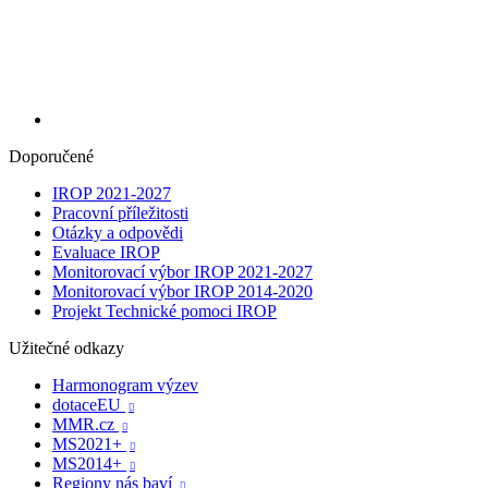
Doporučené
IROP 2021-2027
Pracovní příležitosti
Otázky a odpovědi
Evaluace IROP
Monitorovací výbor IROP 2021-2027
Monitorovací výbor IROP 2014-2020
Projekt Technické pomoci IROP
Užitečné odkazy
Harmonogram výzev
dotaceEU

MMR.cz

MS2021+

MS2014+

Regiony nás baví
