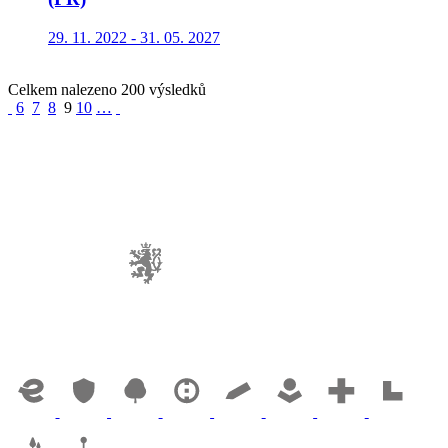
29. 11. 2022 - 31. 05. 2027
Celkem nalezeno 200 výsledků
6
7
8
9
10
…