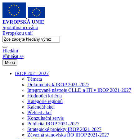
EVROPSKÁ UNIE
Spolufinancováno
Evropskou unií
Hledání
Přihlásit se
Menu
IROP 2021-2027
Témata
Dokumenty k IROP 2021-2027
Integrované nástroje CLLD a ITI v IROP 2021-2027
Hodnotící kritéria
Kategorie regionů
Kalendář akcí
Přehled akcí
Konzultační servis
Publicita IROP 2021-2027
Strategické projekty IROP 2021-2027
Závazná stanoviska ŘO IROP 2021-2027