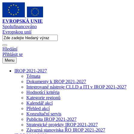
EVROPSKÁ UNIE
Spolufinancováno
Evropskou unií
Hledání
Přihlásit se
Menu
IROP 2021-2027
Témata
Dokumenty k IROP 2021-2027
Integrované nástroje CLLD a ITI v IROP 2021-2027
Hodnotící kritéria
Kategorie regionů
Kalendář akcí
Přehled akcí
Konzultační servis
Publicita IROP 2021-2027
Strategické projekty IROP 2021-2027
Závazná stanoviska ŘO IROP 2021-2027