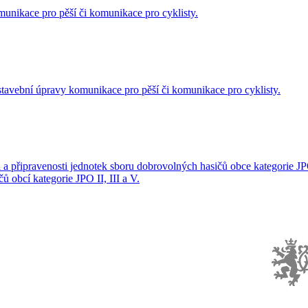
unikace pro pěší či komunikace pro cyklisty.
stavební úpravy komunikace pro pěší či komunikace pro cyklisty.
 a připravenosti jednotek sboru dobrovolných hasičů obce kategorie JPO
 obcí kategorie JPO II, III a V.