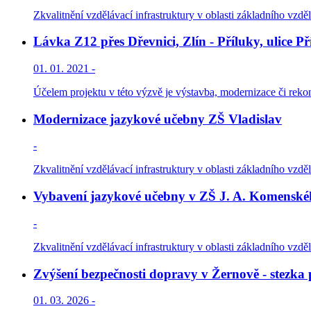
Zkvalitnění vzdělávací infrastruktury v oblasti základního vzděl
Lávka Z12 přes Dřevnici, Zlín - Příluky, ulice Př
01. 01. 2021 -
Účelem projektu v této výzvě je výstavba, modernizace či reko
Modernizace jazykové učebny ZŠ Vladislav
-
Zkvalitnění vzdělávací infrastruktury v oblasti základního vzděl
Vybavení jazykové učebny v ZŠ J. A. Komenské
-
Zkvalitnění vzdělávací infrastruktury v oblasti základního vzděl
Zvýšení bezpečnosti dopravy v Žernově - stezka 
01. 03. 2026 -