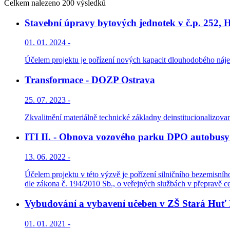
Celkem nalezeno 200 výsledků
Stavební úpravy bytových jednotek v č.p. 252, H
01. 01. 2024 -
Účelem projektu je pořízení nových kapacit dlouhodobého nájem
Transformace - DOZP Ostrava
25. 07. 2023 -
Zkvalitnění materiálně technické základny deinstitucionalizova
ITI II. - Obnova vozového parku DPO autobusy
13. 06. 2022 -
Účelem projektu v této výzvě je pořízení silničního bezemisní
dle zákona č. 194/2010 Sb., o veřejných službách v přepravě ce
Vybudování a vybavení učeben v ZŠ Stará Huť I
01. 01. 2021 -