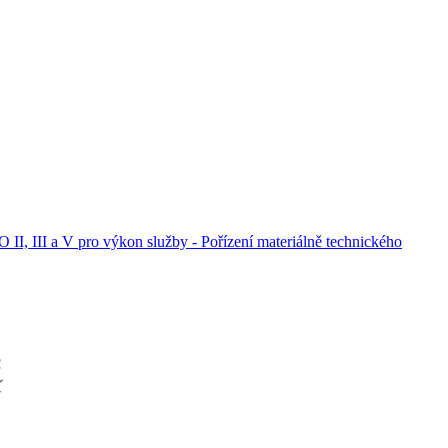
 II, III a V pro výkon služby - Pořízení materiálně technického