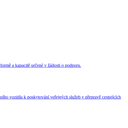
 formě a kapacitě určené v žádosti o podporu.
ního vozidla k poskytování veřejných služeb v přepravě cestujících