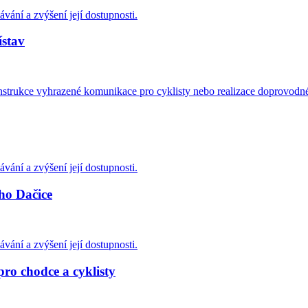
ávání a zvýšení její dostupnosti.
ístav
nstrukce vyhrazené komunikace pro cyklisty nebo realizace doprovodné c
ávání a zvýšení její dostupnosti.
ho Dačice
ávání a zvýšení její dostupnosti.
pro chodce a cyklisty