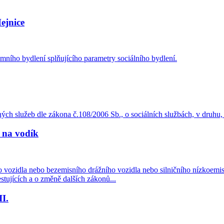
ejnice
ního bydlení splňujícího parametry sociálního bydlení.
ných služeb dle zákona č.108/2006 Sb., o sociálních službách, v druhu,
 na vodík
ho vozidla nebo bezemisního drážního vozidla nebo silničního nízkoemis
stujících a o změně dalších zákonů...
I.