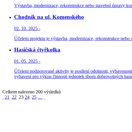
Výstavba, modernizace, rekonstrukce nebo stavební úpravy kom
Chodník na ul. Komenského
02. 10. 2025 -
Účelem projektu je výstavba, modernizace, rekonstrukce nebo 
Hasičská čtyřkolka
01. 05. 2025 -
Účelem podporované aktivity je posílení odolnosti, vybavenosti
vybavení pro výkon činnosti jednotek sboru dobrovolných hasičů
Celkem nalezeno 200 výsledků
21
22
23
24
25
…