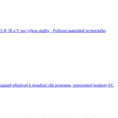
 II, III a V pro výkon služby - Pořízení materiálně technického
namně přispívají k dosažení cílů programu, reprezentují hodnoty EU