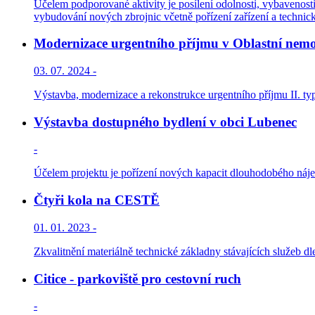
Účelem podporované aktivity je posílení odolnosti, vybavenosti 
vybudování nových zbrojnic včetně pořízení zařízení a technic
Modernizace urgentního příjmu v Oblastní nemo
03. 07. 2024 -
Výstavba, modernizace a rekonstrukce urgentního příjmu II. ty
Výstavba dostupného bydlení v obci Lubenec
-
Účelem projektu je pořízení nových kapacit dlouhodobého nájem
Čtyři kola na CESTĚ
01. 01. 2023 -
Zkvalitnění materiálně technické základny stávajících služeb dl
Citice - parkoviště pro cestovní ruch
-