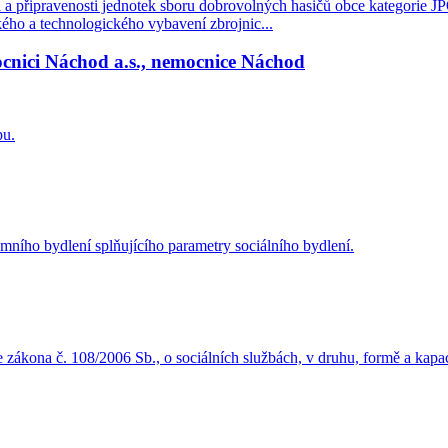
a připravenosti jednotek sboru dobrovolných hasičů obce kategorie JPO 
kého a technologického vybavení zbrojnic...
cnici Náchod a.s., nemocnice Náchod
pu.
ního bydlení splňujícího parametry sociálního bydlení.
e zákona č. 108/2006 Sb., o sociálních službách, v druhu, formě a kapa