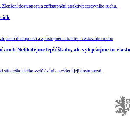
Zlepšení dostupnosti a zpřístupnění atraktivit cestovního ruchu.
cích
lepšení dostupnosti a zpřístupnění atraktivit cestovního ruchu
aneb Nehledejme lepší školu, ale vylepšujme tu vlastn
ti středoškolského vzdělávání a zvýšení její dostupnosti.