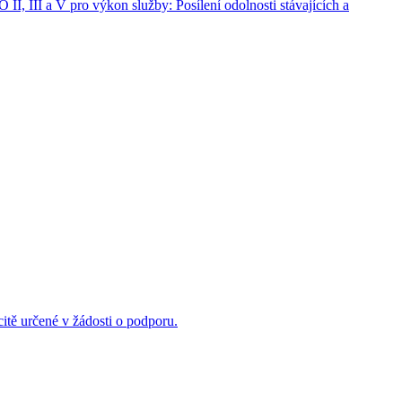
II, III a V pro výkon služby: Posílení odolnosti stávajících a
citě určené v žádosti o podporu.