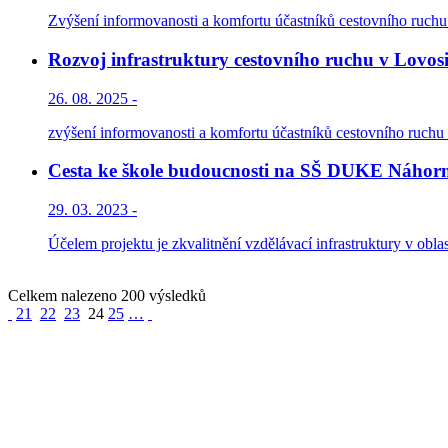
Zvýšení informovanosti a komfortu účastníků cestovního ruchu. 
Rozvoj infrastruktury cestovního ruchu v Lovosi
26. 08. 2025 -
zvýšení informovanosti a komfortu účastníků cestovního ruchu z
Cesta ke škole budoucnosti na SŠ DUKE Náhorní 
29. 03. 2023 -
Účelem projektu je zkvalitnění vzdělávací infrastruktury v oblas
Celkem nalezeno 200 výsledků
21
22
23
24
25
…