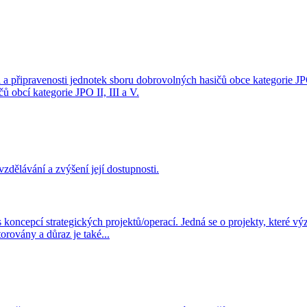
 a připravenosti jednotek sboru dobrovolných hasičů obce kategorie JPO
 obcí kategorie JPO II, III a V.
vzdělávání a zvýšení její dostupnosti.
ncepcí strategických projektů/operací. Jedná se o projekty, které výz
orovány a důraz je také...