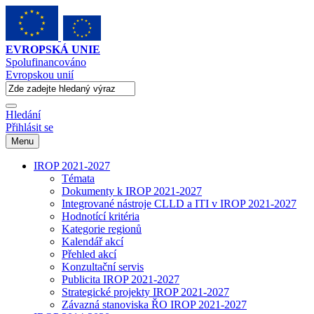
EVROPSKÁ UNIE
Spolufinancováno
Evropskou unií
Hledání
Přihlásit se
Menu
IROP 2021-2027
Témata
Dokumenty k IROP 2021-2027
Integrované nástroje CLLD a ITI v IROP 2021-2027
Hodnotící kritéria
Kategorie regionů
Kalendář akcí
Přehled akcí
Konzultační servis
Publicita IROP 2021-2027
Strategické projekty IROP 2021-2027
Závazná stanoviska ŘO IROP 2021-2027