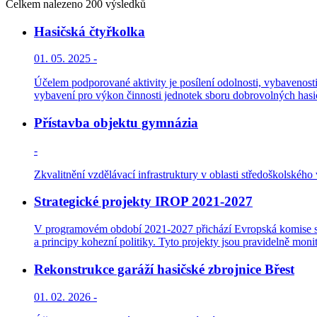
Celkem nalezeno 200 výsledků
Hasičská čtyřkolka
01. 05. 2025 -
Účelem podporované aktivity je posílení odolnosti, vybavenosti
vybavení pro výkon činnosti jednotek sboru dobrovolných hasičů
Přístavba objektu gymnázia
-
Zkvalitnění vzdělávací infrastruktury v oblasti středoškolského 
Strategické projekty IROP 2021-2027
V programovém období 2021-2027 přichází Evropská komise s ko
a principy kohezní politiky. Tyto projekty jsou pravidelně monit
Rekonstrukce garáží hasičské zbrojnice Břest
01. 02. 2026 -