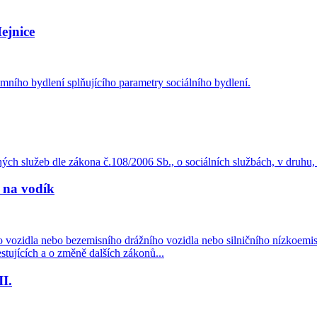
ejnice
ního bydlení splňujícího parametry sociálního bydlení.
ných služeb dle zákona č.108/2006 Sb., o sociálních službách, v druhu,
 na vodík
ho vozidla nebo bezemisního drážního vozidla nebo silničního nízkoemis
stujících a o změně dalších zákonů...
I.