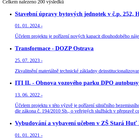
Celkem nalezeno 200 výsledků
Stavební úpravy bytových jednotek v č.p. 252, H
01. 01. 2024 -
Účelem projektu je pořízení nových kapacit dlouhodobého nájem
Transformace - DOZP Ostrava
25. 07. 2023 -
Zkvalitnění materiálně technické základny deinstitucionalizova
ITI II. - Obnova vozového parku DPO autobusy
13. 06. 2022 -
Účelem projektu v této výzvě je pořízení silničního bezemisní
dle zákona č. 194/2010 Sb., o veřejných službách v přepravě ce
Vybudování a vybavení učeben v ZŠ Stará Huť I
01. 01. 2021 -