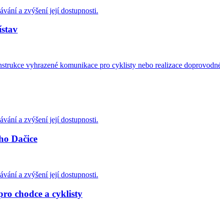
ávání a zvýšení její dostupnosti.
ístav
nstrukce vyhrazené komunikace pro cyklisty nebo realizace doprovodné c
ávání a zvýšení její dostupnosti.
ho Dačice
ávání a zvýšení její dostupnosti.
pro chodce a cyklisty