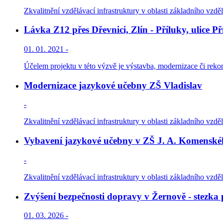
Zkvalitnění vzdělávací infrastruktury v oblasti základního vzděl
Lávka Z12 přes Dřevnici, Zlín - Příluky, ulice Př
01. 01. 2021 -
Účelem projektu v této výzvě je výstavba, modernizace či reko
Modernizace jazykové učebny ZŠ Vladislav
-
Zkvalitnění vzdělávací infrastruktury v oblasti základního vzděl
Vybavení jazykové učebny v ZŠ J. A. Komenské
-
Zkvalitnění vzdělávací infrastruktury v oblasti základního vzděl
Zvýšení bezpečnosti dopravy v Žernově - stezka 
01. 03. 2026 -