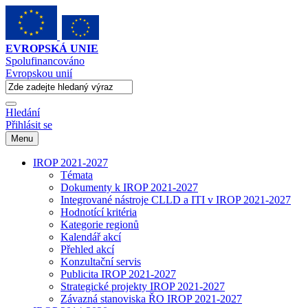
EVROPSKÁ UNIE
Spolufinancováno
Evropskou unií
Hledání
Přihlásit se
Menu
IROP 2021-2027
Témata
Dokumenty k IROP 2021-2027
Integrované nástroje CLLD a ITI v IROP 2021-2027
Hodnotící kritéria
Kategorie regionů
Kalendář akcí
Přehled akcí
Konzultační servis
Publicita IROP 2021-2027
Strategické projekty IROP 2021-2027
Závazná stanoviska ŘO IROP 2021-2027