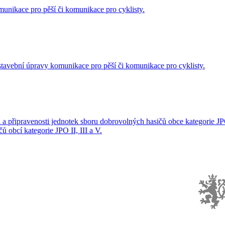
unikace pro pěší či komunikace pro cyklisty.
stavební úpravy komunikace pro pěší či komunikace pro cyklisty.
 a připravenosti jednotek sboru dobrovolných hasičů obce kategorie JPO
 obcí kategorie JPO II, III a V.