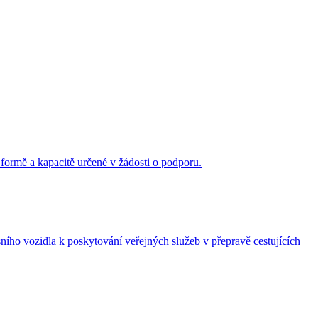
 formě a kapacitě určené v žádosti o podporu.
ního vozidla k poskytování veřejných služeb v přepravě cestujících