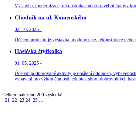
Výstavba, modernizace, rekonstrukce nebo stavební úpravy kom
Chodník na ul. Komenského
02. 10. 2025 -
Účelem projektu je výstavba, modernizace, rekonstrukce nebo 
Hasičská čtyřkolka
01. 05. 2025 -
Účelem podporované aktivity je posílení odolnosti, vybavenosti
vybavení pro výkon činnosti jednotek sboru dobrovolných hasičů
Celkem nalezeno 200 výsledků
21
22
23
24
25
…