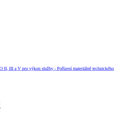
 II, III a V pro výkon služby - Pořízení materiálně technického