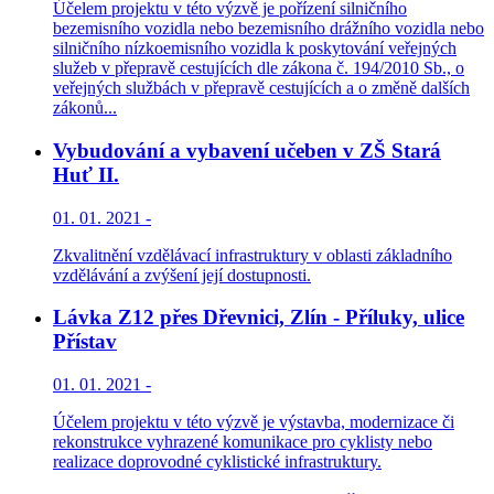
Účelem projektu v této výzvě je pořízení silničního
bezemisního vozidla nebo bezemisního drážního vozidla nebo
silničního nízkoemisního vozidla k poskytování veřejných
služeb v přepravě cestujících dle zákona č. 194/2010 Sb., o
veřejných službách v přepravě cestujících a o změně dalších
zákonů...
Vybudování a vybavení učeben v ZŠ Stará
Huť II.
01. 01. 2021 -
Zkvalitnění vzdělávací infrastruktury v oblasti základního
vzdělávání a zvýšení její dostupnosti.
Lávka Z12 přes Dřevnici, Zlín - Příluky, ulice
Přístav
01. 01. 2021 -
Účelem projektu v této výzvě je výstavba, modernizace či
rekonstrukce vyhrazené komunikace pro cyklisty nebo
realizace doprovodné cyklistické infrastruktury.