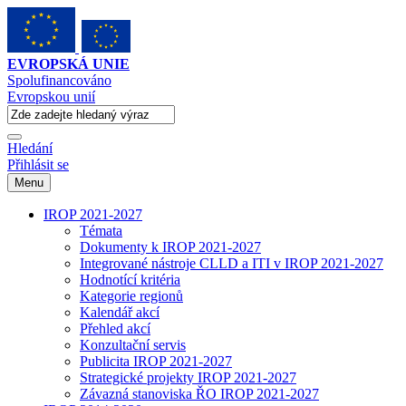
EVROPSKÁ UNIE
Spolufinancováno
Evropskou unií
Hledání
Přihlásit se
Menu
IROP 2021-2027
Témata
Dokumenty k IROP 2021-2027
Integrované nástroje CLLD a ITI v IROP 2021-2027
Hodnotící kritéria
Kategorie regionů
Kalendář akcí
Přehled akcí
Konzultační servis
Publicita IROP 2021-2027
Strategické projekty IROP 2021-2027
Závazná stanoviska ŘO IROP 2021-2027