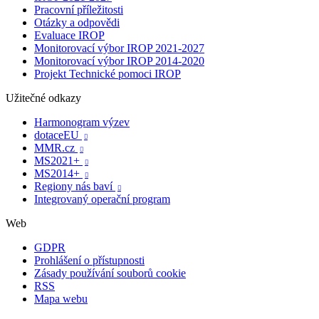
Pracovní příležitosti
Otázky a odpovědi
Evaluace IROP
Monitorovací výbor IROP 2021-2027
Monitorovací výbor IROP 2014-2020
Projekt Technické pomoci IROP
Užitečné odkazy
Harmonogram výzev
dotaceEU

MMR.cz

MS2021+

MS2014+

Regiony nás baví

Integrovaný operační program
Web
GDPR
Prohlášení o přístupnosti
Zásady používání souborů cookie
RSS
Mapa webu