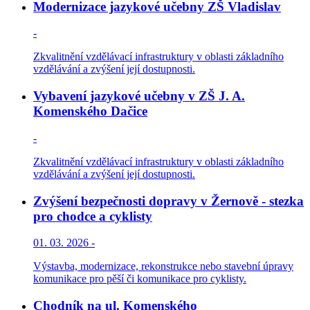
Modernizace jazykové učebny ZŠ Vladislav
-
Zkvalitnění vzdělávací infrastruktury v oblasti základního
vzdělávání a zvýšení její dostupnosti.
Vybavení jazykové učebny v ZŠ J. A.
Komenského Dačice
-
Zkvalitnění vzdělávací infrastruktury v oblasti základního
vzdělávání a zvýšení její dostupnosti.
Zvýšení bezpečnosti dopravy v Žernově - stezka
pro chodce a cyklisty
01. 03. 2026 -
Výstavba, modernizace, rekonstrukce nebo stavební úpravy
komunikace pro pěší či komunikace pro cyklisty.
Chodník na ul. Komenského