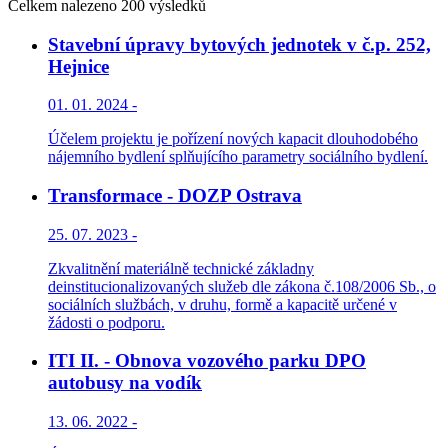
Celkem nalezeno 200 výsledků
Stavební úpravy bytových jednotek v č.p. 252,
Hejnice
01. 01. 2024 -
Účelem projektu je pořízení nových kapacit dlouhodobého
nájemního bydlení splňujícího parametry sociálního bydlení.
Transformace - DOZP Ostrava
25. 07. 2023 -
Zkvalitnění materiálně technické základny
deinstitucionalizovaných služeb dle zákona č.108/2006 Sb., o
sociálních službách, v druhu, formě a kapacitě určené v
žádosti o podporu.
ITI II. - Obnova vozového parku DPO
autobusy na vodík
13. 06. 2022 -