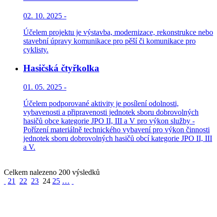
02. 10. 2025 -
Účelem projektu je výstavba, modernizace, rekonstrukce nebo
stavební úpravy komunikace pro pěší či komunikace pro
cyklisty.
Hasičská čtyřkolka
01. 05. 2025 -
Účelem podporované aktivity je posílení odolnosti,
vybavenosti a připravenosti jednotek sboru dobrovolných
hasičů obce kategorie JPO II, III a V pro výkon služby -
Pořízení materiálně technického vybavení pro výkon činnosti
jednotek sboru dobrovolných hasičů obcí kategorie JPO II, III
a V.
Celkem nalezeno 200 výsledků
21
22
23
24
25
…