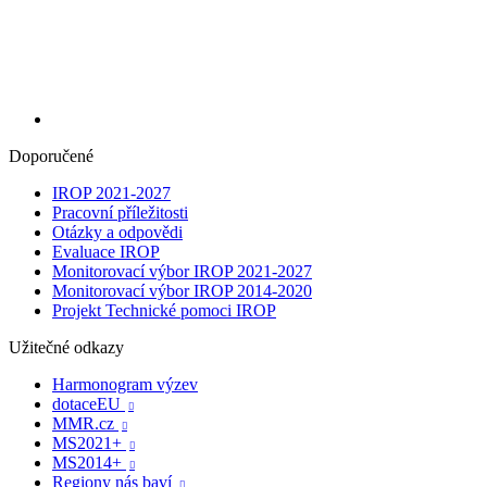
Doporučené
IROP 2021-2027
Pracovní příležitosti
Otázky a odpovědi
Evaluace IROP
Monitorovací výbor IROP 2021-2027
Monitorovací výbor IROP 2014-2020
Projekt Technické pomoci IROP
Užitečné odkazy
Harmonogram výzev
dotaceEU

MMR.cz

MS2021+

MS2014+

Regiony nás baví
