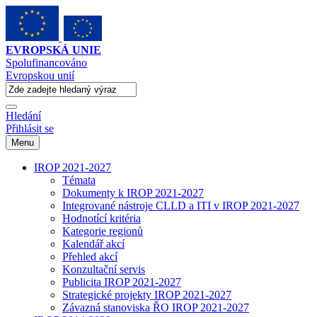
EVROPSKÁ UNIE
Spolufinancováno
Evropskou unií
Hledání
Přihlásit se
Menu
IROP 2021-2027
Témata
Dokumenty k IROP 2021-2027
Integrované nástroje CLLD a ITI v IROP 2021-2027
Hodnotící kritéria
Kategorie regionů
Kalendář akcí
Přehled akcí
Konzultační servis
Publicita IROP 2021-2027
Strategické projekty IROP 2021-2027
Závazná stanoviska ŘO IROP 2021-2027