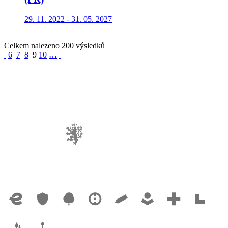
29. 11. 2022 - 31. 05. 2027
Celkem nalezeno 200 výsledků
6
7
8
9
10
…