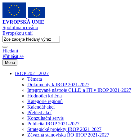
EVROPSKÁ UNIE
Spolufinancováno
Evropskou unií
Hledání
Přihlásit se
Menu
IROP 2021-2027
Témata
Dokumenty k IROP 2021-2027
Integrované nástroje CLLD a ITI v IROP 2021-2027
Hodnotící kritéria
Kategorie regionů
Kalendář akcí
Přehled akcí
Konzultační servis
Publicita IROP 2021-2027
Strategické projekty IROP 2021-2027
Závazná stanoviska ŘO IROP 2021-2027