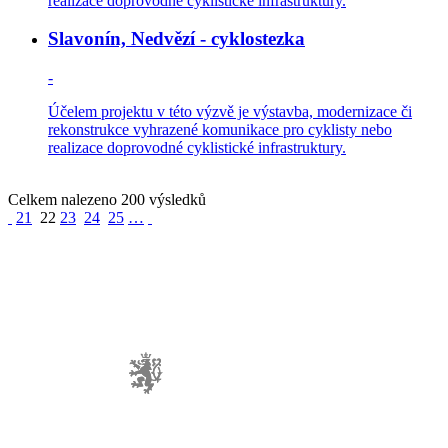
realizace doprovodné cyklistické infrastruktury.
Slavonín, Nedvězí - cyklostezka
-
Účelem projektu v této výzvě je výstavba, modernizace či
rekonstrukce vyhrazené komunikace pro cyklisty nebo
realizace doprovodné cyklistické infrastruktury.
Celkem nalezeno 200 výsledků
21
22
23
24
25
…