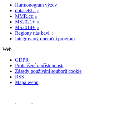
Harmonogram výzev
dotaceEU

MMR.cz

MS2021+

MS2014+

Regiony nás baví

Integrovaný operační program
Web
GDPR
Prohlášení o přístupnosti
Zásady používání souborů cookie
RSS
Mapa webu