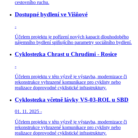
cestovního ruchu.
Dostupné bydlení ve Višňové
-
Účelem projektu je pořízení nových kapacit dlouhodobého
nájemního bydlení splňujícího parametry sociálního bydlení.
Cyklostezka Chrast u Chrudimi - Rosice
-
Účelem projektu v této výzvě je výstavba, modernizace či
rekonstrukce vyhrazené komunikace pro cyklisty nebo
realizace doprovodné cyklistické infrastruktury.
Cyklostezka včetně lávky VS-03-ROL u SBD
01. 11. 2025 -
Účelem projektu v této výzvě je výstavba, modernizace či
rekonstrukce vyhrazené komunikace pro cyklisty nebo
realizace doprovodné cyklistické infrastruktury.