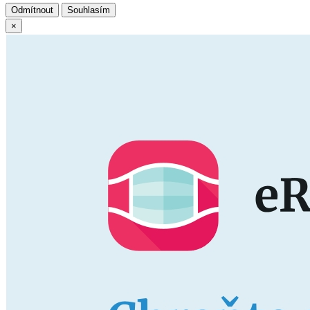
Odmítnout
Souhlasím
×