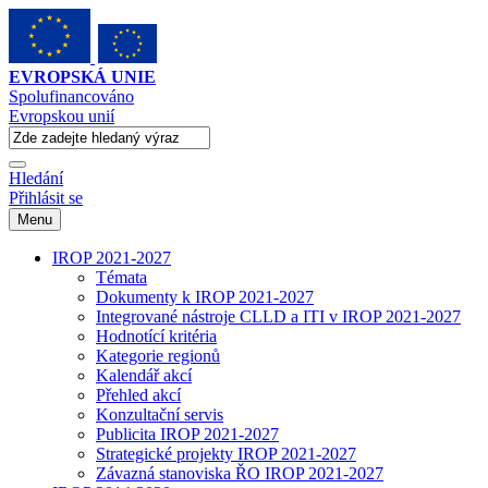
EVROPSKÁ UNIE
Spolufinancováno
Evropskou unií
Hledání
Přihlásit se
Menu
IROP 2021-2027
Témata
Dokumenty k IROP 2021-2027
Integrované nástroje CLLD a ITI v IROP 2021-2027
Hodnotící kritéria
Kategorie regionů
Kalendář akcí
Přehled akcí
Konzultační servis
Publicita IROP 2021-2027
Strategické projekty IROP 2021-2027
Závazná stanoviska ŘO IROP 2021-2027