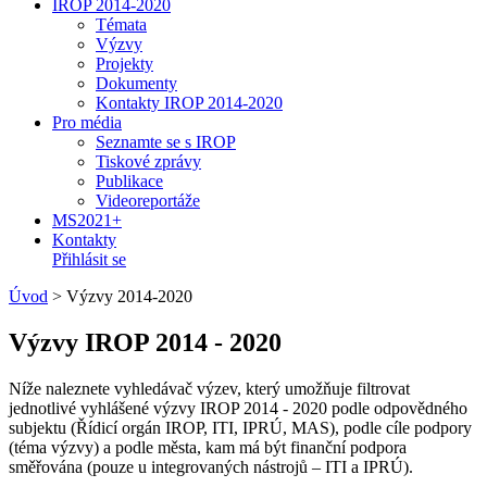
IROP 2014-2020
Témata
Výzvy
Projekty
Dokumenty
Kontakty IROP 2014-2020
Pro média
Seznamte se s IROP
Tiskové zprávy
Publikace
Videoreportáže
MS2021+
Kontakty
Přihlásit se
Úvod
>
Výzvy 2014-2020
Výzvy IROP 2014 - 2020
Níže naleznete vyhledávač výzev, který umožňuje filtrovat
jednotlivé vyhlášené výzvy IROP 2014 - 2020 podle odpovědného
subjektu (Řídicí orgán IROP, ITI, IPRÚ, MAS), podle cíle podpory
(téma výzvy) a podle města, kam má být finanční podpora
směřována (pouze u integrovaných nástrojů – ITI a IPRÚ).