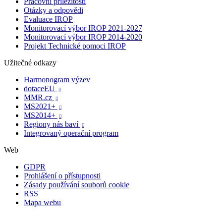
Pracovní příležitosti
Otázky a odpovědi
Evaluace IROP
Monitorovací výbor IROP 2021-2027
Monitorovací výbor IROP 2014-2020
Projekt Technické pomoci IROP
Užitečné odkazy
Harmonogram výzev
dotaceEU

MMR.cz

MS2021+

MS2014+

Regiony nás baví

Integrovaný operační program
Web
GDPR
Prohlášení o přístupnosti
Zásady používání souborů cookie
RSS
Mapa webu