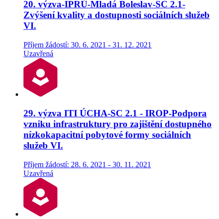
20. výzva-IPRÚ-Mladá Boleslav-SC 2.1-
Zvýšení kvality a dostupnosti sociálních služeb
VI.
Příjem žádostí: 30. 6. 2021 - 31. 12. 2021
Uzavřená
29. výzva ITI ÚCHA-SC 2.1 - IROP-Podpora
vzniku infrastruktury pro zajištění dostupného
nízkokapacitní pobytové formy sociálních
služeb VI.
Příjem žádostí: 28. 6. 2021 - 30. 11. 2021
Uzavřená