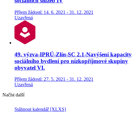
sociálních služeb IV
Příjem žádostí: 14. 6. 2021 - 31. 12. 2021
Uzavřená
49. výzva-IPRÚ-Zlín-SC 2.1-Navýšení kapacity
sociálního bydlení pro nízkopříjmové skupiny
obyvatel VI.
Příjem žádostí: 27. 5. 2021 - 31. 12. 2021
Uzavřená
Načíst další
Stáhnout kalendář
[XLXS]