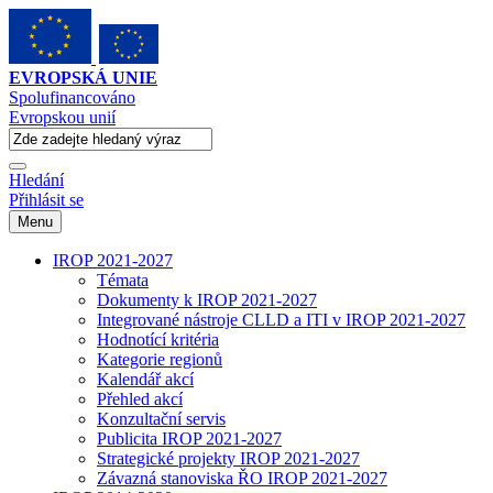
EVROPSKÁ UNIE
Spolufinancováno
Evropskou unií
Hledání
Přihlásit se
Menu
IROP 2021-2027
Témata
Dokumenty k IROP 2021-2027
Integrované nástroje CLLD a ITI v IROP 2021-2027
Hodnotící kritéria
Kategorie regionů
Kalendář akcí
Přehled akcí
Konzultační servis
Publicita IROP 2021-2027
Strategické projekty IROP 2021-2027
Závazná stanoviska ŘO IROP 2021-2027