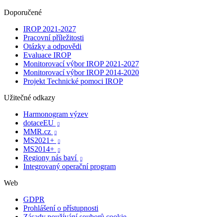
Doporučené
IROP 2021-2027
Pracovní příležitosti
Otázky a odpovědi
Evaluace IROP
Monitorovací výbor IROP 2021-2027
Monitorovací výbor IROP 2014-2020
Projekt Technické pomoci IROP
Užitečné odkazy
Harmonogram výzev
dotaceEU

MMR.cz

MS2021+

MS2014+

Regiony nás baví

Integrovaný operační program
Web
GDPR
Prohlášení o přístupnosti
Zásady používání souborů cookie