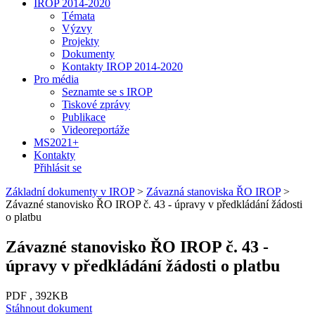
IROP 2014-2020
Témata
Výzvy
Projekty
Dokumenty
Kontakty IROP 2014-2020
Pro média
Seznamte se s IROP
Tiskové zprávy
Publikace
Videoreportáže
MS2021+
Kontakty
Přihlásit se
Základní dokumenty v IROP
>
Závazná stanoviska ŘO IROP
>
Závazné stanovisko ŘO IROP č. 43 - úpravy v předkládání žádosti
o platbu
Závazné stanovisko ŘO IROP č. 43 -
úpravy v předkládání žádosti o platbu
PDF , 392KB
Stáhnout dokument