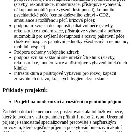
(stavby, rekonstrukce, modernizace, přístrojové vybavení,
nákup automobilů pro zvýšení dostupnosti), komunitní
psychiatrické péče (centra duševního zdraví - CDZ,
ambulance s rozšířenou péčí, krizová péče);
podpora rozvoje a dostupnosti paliativní péče (stavby,
rekonstrukce modernizace, přístrojové vybavení a pořízení
automobilů pro zvýšení dostupnosti a rozvoj paliativní péče
(lůžkové hospice, paliativní jednotky všeobecných nemocnic,
mobilní hospice).
Podpora ochrany veřejného zdraví:
podpora vzniku základní sítě infekčních klinik (stavby,
rekonstrukce, modernizace a přístrojové vybavení infekčních
klinik);
infrastruktura a přístrojové vybavení pro rozvoj kapacit
zdravotních ústavů, krajských hygienických stanic.
Příklady projektů:
Projekt na modernizaci a rozšíření urgentního příjmu
Žadatel o dotaci je nemocnice, poskytovatel akutní lůžkové péče,
který je uveden v síti urgentních příjmů 1. nebo 2. typu. Urgentní
příjem je samostatné specializované pracoviště s nepřetržitým
provozem, které zajišťuje příjem a poskytování intenzivní akutní