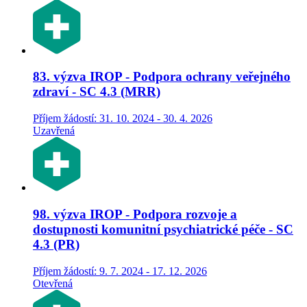
83. výzva IROP - Podpora ochrany veřejného
zdraví - SC 4.3 (MRR)
Příjem žádostí: 31. 10. 2024 - 30. 4. 2026
Uzavřená
98. výzva IROP - Podpora rozvoje a
dostupnosti komunitní psychiatrické péče - SC
4.3 (PR)
Příjem žádostí: 9. 7. 2024 - 17. 12. 2026
Otevřená