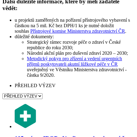
Další důležité informace, které by měli žadatelé
vědět:
u projektů zaměřených na pořízení přístrojového vybavení s
částkou na 5 mil. Kč bez DPH/1 ks je nutné doložit
souhlas
Přístrojové komise Ministerstva zdravotnictví ČR
.
důležité dokumenty:
Strategický rámec rozvoje péče o zdraví v České
republice do roku 2030;
Národní akční plán pro duševní zdraví 2020 – 2030;
Metodický pokyn pro zřízení a vedení urgentních
příjmů poskytovateli akutní lůžkové péče v ČR
uveřejněný ve Věstníku Ministerstva zdravotnictví -
částka 9/2020.
PŘEHLED VÝZEV