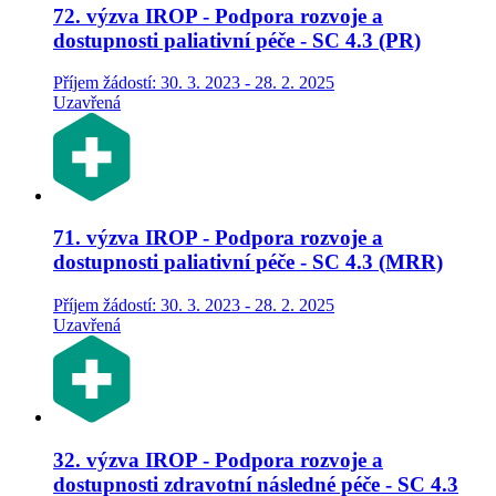
72. výzva IROP - Podpora rozvoje a
dostupnosti paliativní péče - SC 4.3 (PR)
Příjem žádostí: 30. 3. 2023 - 28. 2. 2025
Uzavřená
71. výzva IROP - Podpora rozvoje a
dostupnosti paliativní péče - SC 4.3 (MRR)
Příjem žádostí: 30. 3. 2023 - 28. 2. 2025
Uzavřená
32. výzva IROP - Podpora rozvoje a
dostupnosti zdravotní následné péče - SC 4.3