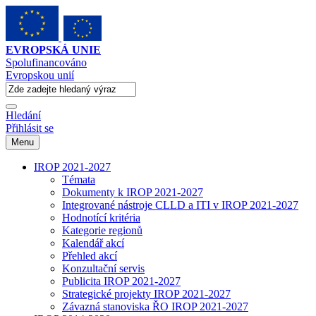
EVROPSKÁ UNIE
Spolufinancováno
Evropskou unií
Hledání
Přihlásit se
Menu
IROP 2021-2027
Témata
Dokumenty k IROP 2021-2027
Integrované nástroje CLLD a ITI v IROP 2021-2027
Hodnotící kritéria
Kategorie regionů
Kalendář akcí
Přehled akcí
Konzultační servis
Publicita IROP 2021-2027
Strategické projekty IROP 2021-2027
Závazná stanoviska ŘO IROP 2021-2027