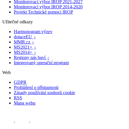
Monitorovací výbor IROP 2021-2027
Monitorovací výbor IROP 2014-2020
Projekt Technické pomoci IROP
Užitečné odkazy
Harmonogram výzev
dotaceEU

MMR.cz

MS2021+

MS2014+

Regiony nás baví

Integrovaný operační program
Web
GDPR
Prohlášení o přístupnosti
Zásady používání souborů cookie
RSS
Mapa webu