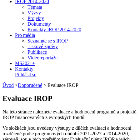
IROP 2014-2020
Témata
Výzvy
Projekty
Dokumenty
Kontakty IROP 2014-2020
Pro média
Seznamte se s IROP
Tiskové zprávy
Publikace
Videoreportáže
MS2021+
Kontakty
Přihlásit se
Úvod
>
Doporučené
>
Evaluace IROP
Evaluace IROP
Na této stránce naleznete evaluace a hodnocení programů a projektů
IROP financovaných z evropských fondů.
Ve složkách jsou uvedeny výstupy z dílčích evaluací a hodnocení
rozdělené podle programových období 2021-2027 a 2014-2020,
zároveň jsou v nich zveřejňovány Evaluační plány IROP a jejich