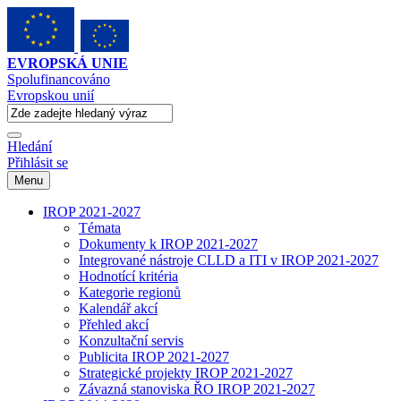
EVROPSKÁ UNIE
Spolufinancováno
Evropskou unií
Hledání
Přihlásit se
Menu
IROP 2021-2027
Témata
Dokumenty k IROP 2021-2027
Integrované nástroje CLLD a ITI v IROP 2021-2027
Hodnotící kritéria
Kategorie regionů
Kalendář akcí
Přehled akcí
Konzultační servis
Publicita IROP 2021-2027
Strategické projekty IROP 2021-2027
Závazná stanoviska ŘO IROP 2021-2027