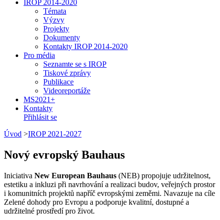
IROP 2014-2020
Témata
Výzvy
Projekty
Dokumenty
Kontakty IROP 2014-2020
Pro média
Seznamte se s IROP
Tiskové zprávy
Publikace
Videoreportáže
MS2021+
Kontakty
Přihlásit se
Úvod
>
IROP 2021-2027
Nový evropský Bauhaus
Iniciativa
New European Bauhaus
(NEB) propojuje udržitelnost,
estetiku a inkluzi při navrhování a realizaci budov, veřejných prostor
i komunitních projektů napříč evropskými zeměmi. Navazuje na cíle
Zelené dohody pro Evropu a podporuje kvalitní, dostupné a
udržitelné prostředí pro život.