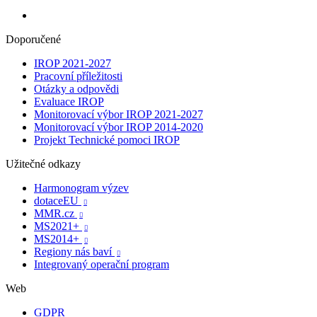
Doporučené
IROP 2021-2027
Pracovní příležitosti
Otázky a odpovědi
Evaluace IROP
Monitorovací výbor IROP 2021-2027
Monitorovací výbor IROP 2014-2020
Projekt Technické pomoci IROP
Užitečné odkazy
Harmonogram výzev
dotaceEU

MMR.cz

MS2021+

MS2014+

Regiony nás baví

Integrovaný operační program
Web
GDPR