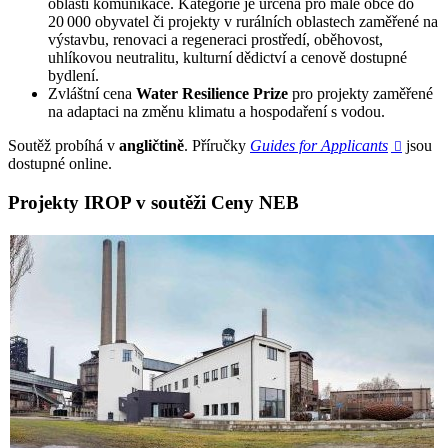
oblasti komunikace. Kategorie je určena pro malé obce do
20 000 obyvatel či projekty v rurálních oblastech zaměřené na
výstavbu, renovaci a regeneraci prostředí, oběhovost,
uhlíkovou neutralitu, kulturní dědictví a cenově dostupné
bydlení.
Zvláštní cena
Water Resilience Prize
pro projekty zaměřené
na adaptaci na změnu klimatu a hospodaření s vodou.
Soutěž probíhá v
angličtině
. Příručky
Guides for Applicants
jsou

dostupné online.
Projekty IROP v soutěži Ceny NEB