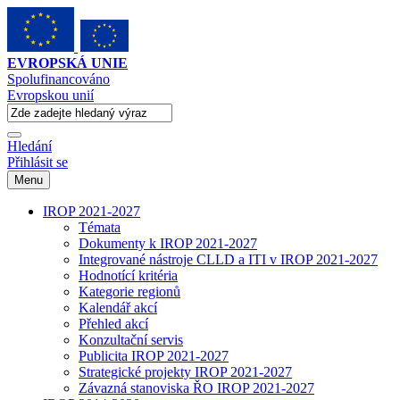
EVROPSKÁ UNIE
Spolufinancováno
Evropskou unií
Hledání
Přihlásit se
Menu
IROP 2021-2027
Témata
Dokumenty k IROP 2021-2027
Integrované nástroje CLLD a ITI v IROP 2021-2027
Hodnotící kritéria
Kategorie regionů
Kalendář akcí
Přehled akcí
Konzultační servis
Publicita IROP 2021-2027
Strategické projekty IROP 2021-2027
Závazná stanoviska ŘO IROP 2021-2027