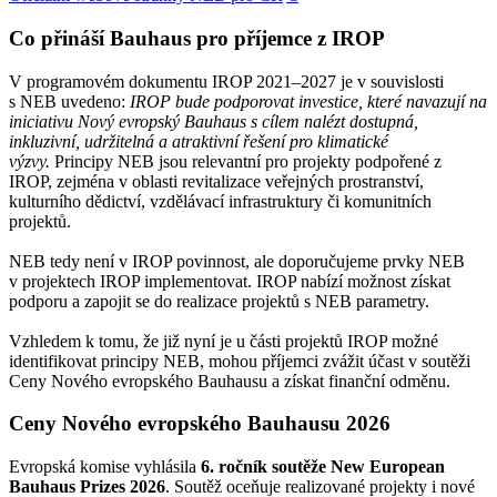
Co přináší Bauhaus pro příjemce z IROP
V programovém dokumentu IROP 2021–2027 je v souvislosti
s NEB uvedeno:
IROP bude podporovat investice, které navazují na
iniciativu Nový evropský Bauhaus s cílem nalézt dostupná,
inkluzivní, udržitelná a atraktivní řešení pro klimatické
výzvy.
Principy NEB jsou relevantní pro projekty podpořené z
IROP, zejména v oblasti revitalizace veřejných prostranství,
kulturního dědictví, vzdělávací infrastruktury či komunitních
projektů.
NEB tedy není v IROP povinnost, ale doporučujeme prvky NEB
v projektech IROP implementovat. IROP nabízí možnost získat
podporu a zapojit se do realizace projektů s NEB parametry.
Vzhledem k tomu, že již nyní je u části projektů IROP možné
identifikovat principy NEB, mohou příjemci zvážit účast v soutěži
Ceny Nového evropského Bauhausu a získat finanční odměnu.
Ceny Nového evropského Bauhausu 2026
Evropská komise vyhlásila
6. ročník soutěže New European
Bauhaus Prizes 2026
. Soutěž oceňuje realizované projekty i nové