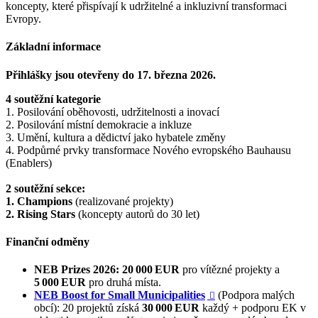
koncepty, které přispívají k udržitelné a inkluzivní transformaci
Evropy.
Základní informace
Přihlášky jsou otevřeny do 17. března 2026.
4 soutěžní kategorie
1. Posilování oběhovosti, udržitelnosti a inovací
2. Posilování místní demokracie a inkluze
3. Umění, kultura a dědictví jako hybatele změny
4. Podpůrné prvky transformace Nového evropského Bauhausu
(Enablers)
2 soutěžní sekce:
1.
Champions
(realizované projekty)
2.
Rising Stars
(koncepty autorů do 30 let)
Finanční odměny
NEB Prizes 2026:
20 000 EUR
pro vítězné projekty a
5 000 EUR
pro druhá místa.
NEB Boost for Small Municipalities
(Podpora malých

obcí): 20 projektů získá
30 000 EUR
každý + podporu EK v