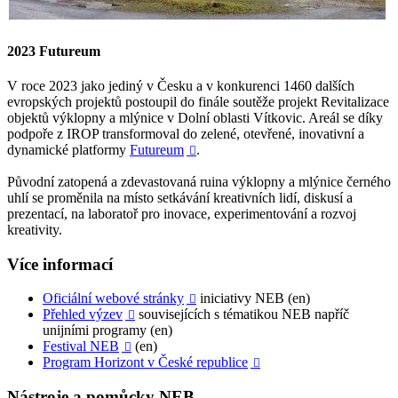
2023 Futureum
V roce 2023 jako jediný v Česku a v konkurenci 1460 dalších
evropských projektů postoupil do finále soutěže projekt Revitalizace
objektů výklopny a mlýnice v Dolní oblasti Vítkovic. Areál se díky
podpoře z IROP transformoval do zelené, otevřené, inovativní a
dynamické platformy
Futureum
.

Původní zatopená a zdevastovaná ruina výklopny a mlýnice černého
uhlí se proměnila na místo setkávání kreativních lidí, diskusí a
prezentací, na laboratoř pro inovace, experimentování a rozvoj
kreativity.
Více informací
Oficiální webové stránky
iniciativy NEB (en)

Přehled výzev
souvisejících s tématikou NEB napříč

unijními programy (en)
Festival NEB
(en)

Program Horizont v České republice

Nástroje a pomůcky NEB