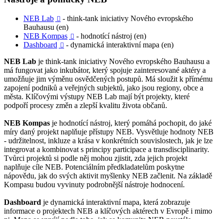
NEB Lab
- think-tank iniciativy Nového evropského

Bauhausu (en)
NEB Kompas
- hodnotící nástroj (en)

Dashboard
- dynamická interaktivní mapa (en)

NEB Lab
je think-tank iniciativy Nového evropského Bauhausu a
má fungovat jako inkubátor, který spojuje zainteresované aktéry a
umožňuje jim výměnu osvědčených postupů. Má sloužit k přímému
zapojení podniků a veřejných subjektů, jako jsou regiony, obce a
města. Klíčovými výstupy NEB Lab mají být projekty, které
podpoří procesy změn a zlepší kvalitu života občanů.
NEB Kompas
je hodnotící nástroj, který pomáhá pochopit, do jaké
míry daný projekt naplňuje přístupy NEB. Vysvětluje hodnoty NEB
- udržitelnost, inkluze a krása v konkrétních souvislostech, jak je lze
integrovat a kombinovat s principy participace a transdisciplinarity.
Tvůrci projektů si podle něj mohou zjistit, zda jejich projekt
naplňuje cíle NEB. Potenciálním předkladatelům poskytne
nápovědu, jak do svých aktivit myšlenky NEB začlenit. Na základě
Kompasu budou vyvinuty podrobnější nástroje hodnocení.
Dashboard
je dynamická interaktivní mapa, která zobrazuje
informace o projektech NEB a klíčových aktérech v Evropě i mimo