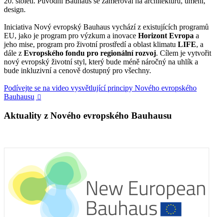
20. století. Původní Bauhaus se zaměřoval na architekturu, umění,
design.
Iniciativa Nový evropský Bauhaus vychází z existujících programů
EU, jako je program pro výzkum a inovace
Horizont Evropa
a
jeho mise, program pro životní prostředí a oblast klimatu
LIFE
, a
dále z
Evropského fondu pro regionální rozvoj
. Cílem je vytvořit
nový evropský životní styl, který bude méně náročný na uhlík a
bude inkluzivní a cenově dostupný pro všechny.
Podívejte se na video vysvětlující principy Nového evropského
Bauhausu

Aktuality z Nového evropského Bauhausu