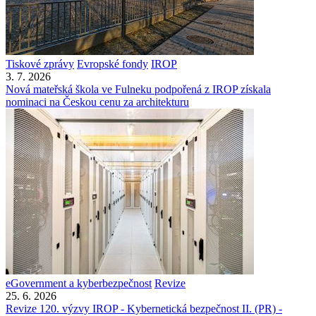
Tiskové zprávy
Evropské fondy
IROP
3. 7. 2026
Nová mateřská škola ve Fulneku podpořená z IROP získala
nominaci na Českou cenu za architekturu
eGovernment a kyberbezpečnost
Revize
25. 6. 2026
Revize 120. výzvy IROP - Kybernetická bezpečnost II. (PR) -