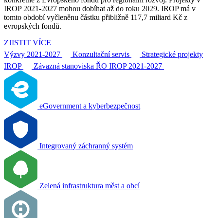
IROP 2021-2027 mohou dobíhat až do roku 2029. IROP má v
tomto období vyčleněnu částku přibližně 117,7 miliard Kč z
evropských fondů.
ZJISTIT VÍCE
Výzvy 2021-2027
Konzultační servis
Strategické projekty
IROP
Závazná stanoviska ŘO IROP 2021-2027
eGovernment a kyberbezpečnost
Integrovaný záchranný systém
Zelená infrastruktura měst a obcí