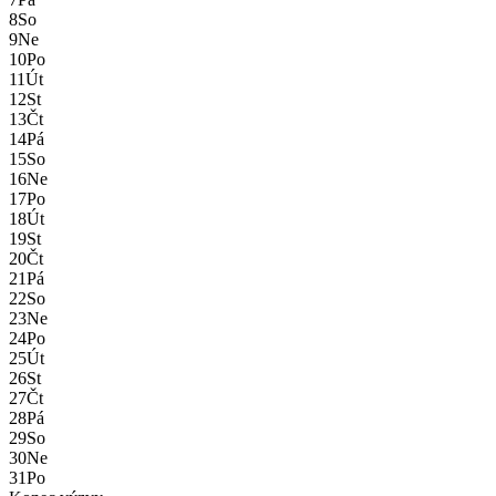
8
So
9
Ne
10
Po
11
Út
12
St
13
Čt
14
Pá
15
So
16
Ne
17
Po
18
Út
19
St
20
Čt
21
Pá
22
So
23
Ne
24
Po
25
Út
26
St
27
Čt
28
Pá
29
So
30
Ne
31
Po