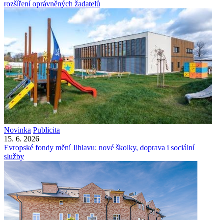
rozšíření oprávněných žadatelů
Novinka
Publicita
15. 6. 2026
Evropské fondy mění Jihlavu: nové školky, doprava i sociální
služby