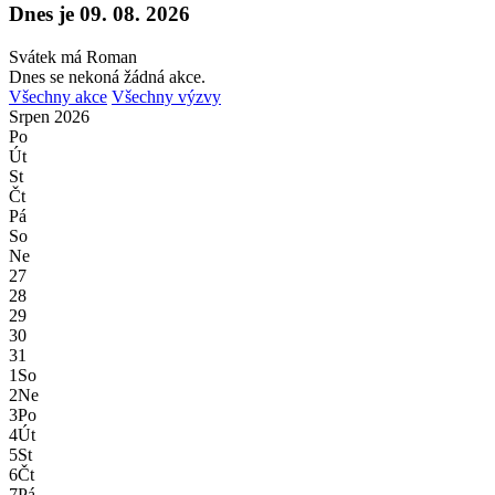
Dnes je 09. 08. 2026
Svátek má Roman
Dnes se nekoná žádná akce.
Všechny akce
Všechny výzvy
Srpen
2026
Po
Út
St
Čt
Pá
So
Ne
27
28
29
30
31
1
So
2
Ne
3
Po
4
Út
5
St
6
Čt
7
Pá