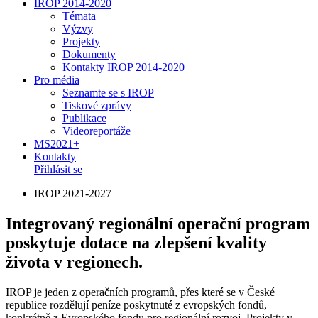
IROP 2014-2020
Témata
Výzvy
Projekty
Dokumenty
Kontakty IROP 2014-2020
Pro média
Seznamte se s IROP
Tiskové zprávy
Publikace
Videoreportáže
MS2021+
Kontakty
Přihlásit se
IROP 2021-2027
Integrovaný regionální operační program
poskytuje dotace na zlepšení kvality
života v regionech.
IROP je jeden z operačních programů, přes které se v České
republice rozdělují peníze poskytnuté z evropských fondů,
konkrétně z Evropského fondu pro regionální rozvoj. Projekty v