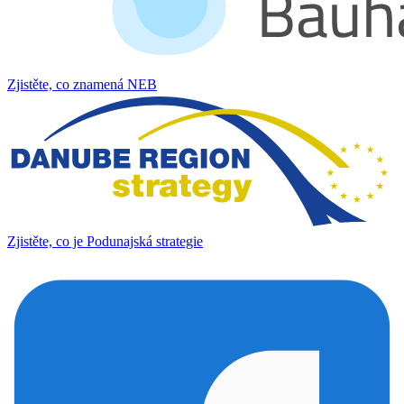
Zjistěte, co znamená NEB
Zjistěte, co je Podunajská strategie