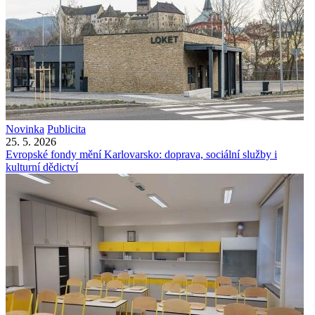
Novinka
Publicita
25. 5. 2026
Evropské fondy mění Karlovarsko: doprava, sociální služby i
kulturní dědictví