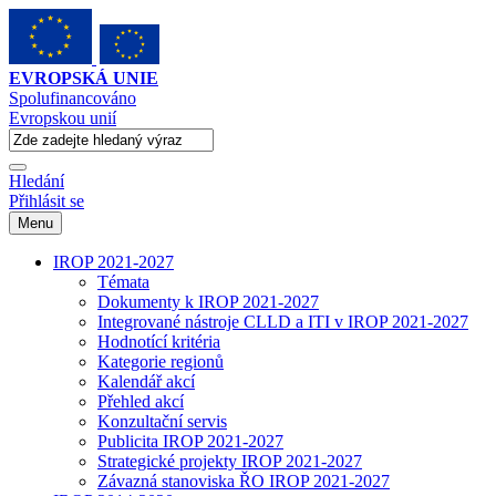
EVROPSKÁ UNIE
Spolufinancováno
Evropskou unií
Hledání
Přihlásit se
Menu
IROP 2021-2027
Témata
Dokumenty k IROP 2021-2027
Integrované nástroje CLLD a ITI v IROP 2021-2027
Hodnotící kritéria
Kategorie regionů
Kalendář akcí
Přehled akcí
Konzultační servis
Publicita IROP 2021-2027
Strategické projekty IROP 2021-2027
Závazná stanoviska ŘO IROP 2021-2027