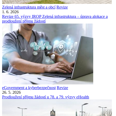
Zelená infrastruktura měst a obcí
Revize
1. 6. 2026
Revize 65. výzvy IROP Zelená infrastruktura – úprava alokace a
prodloužení příjmu žádostí
eGovernment a kyberbezpečnost
Revize
26. 5. 2026
Prodloužení příjmu žádostí u 78. a 79. výzvy eHealth