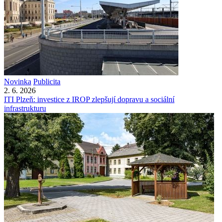
Novinka
Publicita
2. 6. 2026
ITI Plzeň: investice z IROP zlepšují dopravu a sociální
infrastrukturu