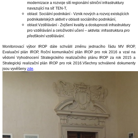
modernizace a rozvoje sítí regionální
silniční infrastruktury
navazující na síť TEN-T,
oblast Sociální podnikání - Vznik nových a rozvoj existujících
podnikatelských aktivit v oblasti sociálního podnikání,
oblast Vzdělávání - Zvýšení kvality a dostupnosti infrastruktury
pro vzdělávání a celoživotní učení – a
ktivita:
infrastruktura pro
předškolní vzdělávání
.
Monitorovací výbor IROP dále schválil změnu jednacího řádu MV IROP,
Evaluační plán IROP, Roční komunikační plán IROP pro rok 2016 a vzal na
vědomí Vyhodnocení Strategického realizačního plánu IROP za rok 2015 a
Strategický realizační plán IROP pro rok 2016.Všechny schválené dokumenty
jsou vyvěšeny
zde
.