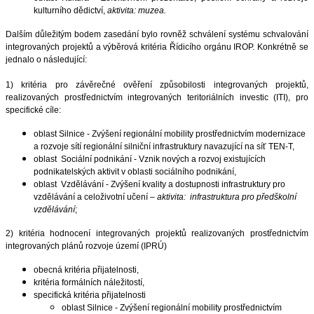
kulturního dědictví,
aktivita: muzea.
Dalším důležitým bodem zasedání bylo rovněž schválení systému schvalování
integrovaných projektů a výběrová kritéria Řídicího orgánu IROP. Konkrétně se
jednalo o následující:
1) kritéria pro závěrečné ověření způsobilosti integrovaných projektů,
realizovaných prostřednictvím integrovaných teritoriálních investic (ITI), pro
specifické cíle:
oblast Silnice - Zvýšení regionální mobility prostřednictvím modernizace
a rozvoje sítí regionální silniční infrastruktury navazující na síť TEN-T,
oblast Sociální podnikání - Vznik nových a rozvoj existujících
podnikatelských aktivit v oblasti sociálního podnikání,
oblast Vzdělávání - Zvýšení kvality a dostupnosti infrastruktury pro
vzdělávání a celoživotní učení –
aktivita:
infrastruktura pro předškolní
vzdělávání
;
2) kritéria hodnocení integrovaných projektů realizovaných prostřednictvím
integrovaných plánů rozvoje území (IPRÚ)
obecná kritéria přijatelnosti,
kritéria formálních náležitostí,
specifická kritéria přijatelnosti
oblast Silnice - Zvýšení regionální mobility prostřednictvím