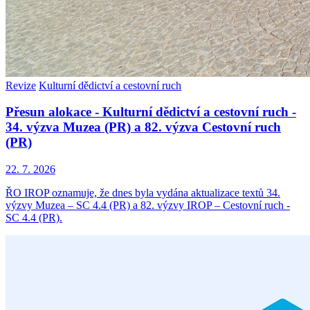
Revize
Kulturní dědictví a cestovní ruch
Přesun alokace - Kulturní dědictví a cestovní ruch -
34. výzva Muzea (PR) a 82. výzva Cestovní ruch
(PR)
22. 7. 2026
ŘO IROP oznamuje, že dnes byla vydána aktualizace textů 34.
výzvy Muzea – SC 4.4 (PR) a 82. výzvy IROP – Cestovní ruch -
SC 4.4 (PR).