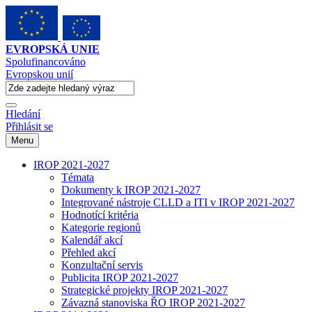
EVROPSKÁ UNIE
Spolufinancováno
Evropskou unií
Hledání
Přihlásit se
Menu
IROP 2021-2027
Témata
Dokumenty k IROP 2021-2027
Integrované nástroje CLLD a ITI v IROP 2021-2027
Hodnotící kritéria
Kategorie regionů
Kalendář akcí
Přehled akcí
Konzultační servis
Publicita IROP 2021-2027
Strategické projekty IROP 2021-2027
Závazná stanoviska ŘO IROP 2021-2027