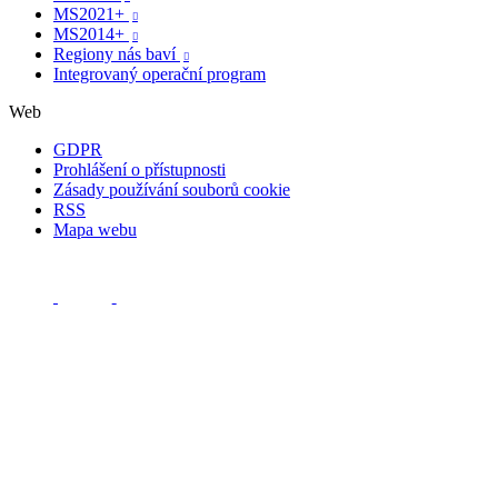
MS2021+

MS2014+

Regiony nás baví

Integrovaný operační program
Web
GDPR
Prohlášení o přístupnosti
Zásady používání souborů cookie
RSS
Mapa webu