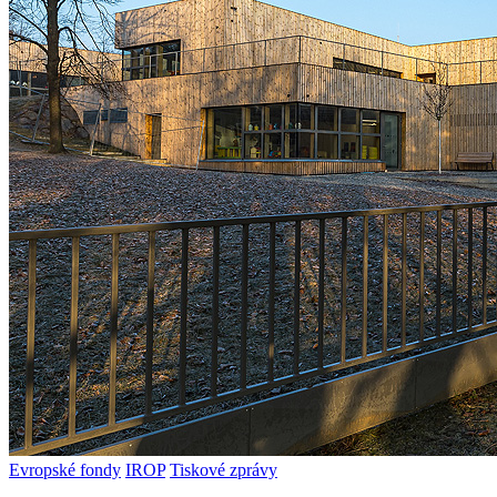
Evropské fondy
IROP
Tiskové zprávy