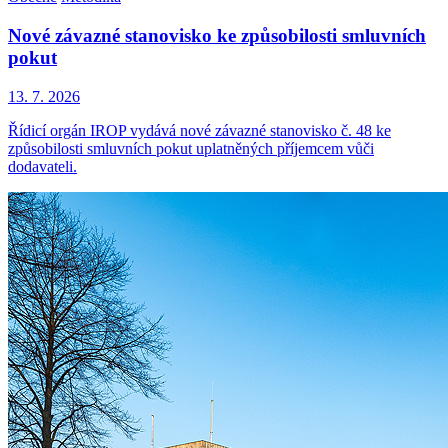
Nové závazné stanovisko ke způsobilosti smluvních
pokut
13. 7. 2026
Řídicí orgán IROP vydává nové závazné stanovisko č. 48 ke
způsobilosti smluvních pokut uplatněných příjemcem vůči
dodavateli.