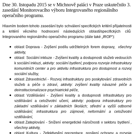
Dne 30. listopadu 2015 se v Michnově paláci v Praze uskutečnilo 3.
zasedání Monitorovacího výboru Integrovaného regionálního
operačního programu.
Hlavním bodem tohoto zasedání bylo schválení specifických kritérií přijatelnosti
a kritérií věcného hodnocení následujících oblastí/specifických cílů
Integrovaného regionálního operačního programu (dále také „IROP“):
oblast Doprava - Zvýšení podílu udržitelných forem dopravy,
všechny
aktivity,
oblast Sociální inkluze - Zvýšení kvality a dostupnosti služeb vedoucích
k sociální inkluzi,
aktivity: sociální bydlení; podpora rozvoje infrastruktury
komunitních center a pro aktivitu infrastruktura pro dostupnost a rozvoj
sociální služby,
oblast Zdravotnictví - Rozvoj infrastruktury pro poskytování zdravotních
služeb a péče o zdraví,
aktivity: zvýšení kvality návazné péče a
deinstitucionalizace psychiatrické péče,
oblast Vzdělávání - Zvýšení kvality a dostupnosti infrastruktury pro
vzdělávání a celoživotní učení
, aktivity: podpora infrastruktury pro
základní vzdělávání v základních školách; střední a vyšší odborné
vzdělávání; infrastruktura pro zájmové, neformální a celoživotní
vzdělávání,
oblast Zateplování - Snížení energetické náročnosti v sektoru bydlení
,
všechny aktivity
,
oblast Kultura - Zefektivnění prezentace, posílení ochrany a rozvoje