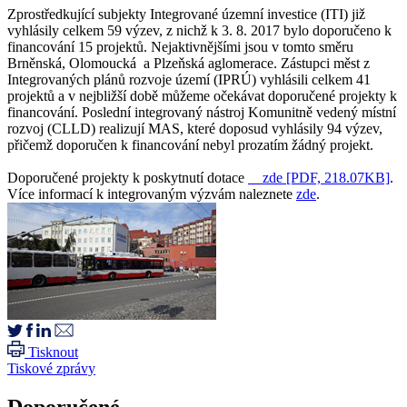
Zprostředkující subjekty Integrované územní investice (ITI) již
vyhlásily celkem 59 výzev, z nichž k 3. 8. 2017 bylo doporučeno k
financování 15 projektů. Nejaktivnějšími jsou v tomto směru
Brněnská, Olomoucká a Plzeňská aglomerace. Zástupci měst z
Integrovaných plánů rozvoje území (IPRÚ) vyhlásili celkem 41
projektů a v nejbližší době můžeme očekávat doporučené projekty k
financování. Poslední integrovaný nástroj Komunitně vedený místní
rozvoj (CLLD) realizují MAS, které doposud vyhlásily 94 výzev,
přičemž doporučen k financování nebyl prozatím žádný projekt.
Doporučené projekty k poskytnutí dotace
zde
[PDF, 218.07KB]
.
Více informací k integrovaným výzvám naleznete
zde
.
Tisknout
Tiskové zprávy
Doporučené