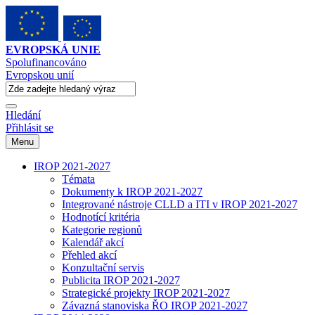
EVROPSKÁ UNIE
Spolufinancováno
Evropskou unií
Hledání
Přihlásit se
Menu
IROP 2021-2027
Témata
Dokumenty k IROP 2021-2027
Integrované nástroje CLLD a ITI v IROP 2021-2027
Hodnotící kritéria
Kategorie regionů
Kalendář akcí
Přehled akcí
Konzultační servis
Publicita IROP 2021-2027
Strategické projekty IROP 2021-2027
Závazná stanoviska ŘO IROP 2021-2027