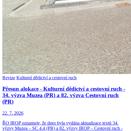
Revize
Kulturní dědictví a cestovní ruch
Přesun alokace - Kulturní dědictví a cestovní ruch -
34. výzva Muzea (PR) a 82. výzva Cestovní ruch
(PR)
22. 7. 2026
ŘO IROP oznamuje, že dnes byla vydána aktualizace textů 34.
výzvy Muzea – SC 4.4 (PR) a 82. výzvy IROP – Cestovní ruch -