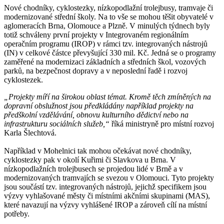
Nové chodníky, cyklostezky, nízkopodlažní trolejbusy, tramvaje či
modernizované střední školy. Na to vše se mohou těšit obyvatelé v
aglomeracích Brna, Olomouce a Plzně. V minulých týdnech byly
totiž schváleny první projekty v Integrovaném regionálním
operačním programu (IROP) v rámci tzv. integrovaných nástrojů
(IN) v celkové částce převyšující 330 mil. Kč. Jedná se o programy
zaměřené na modernizaci základních a středních škol, vozových
parků, na bezpečnost dopravy a v neposlední řadě i rozvoj
cyklostezek.
„Projekty míří na širokou oblast témat. Kromě těch zmíněných na
dopravní obslužnost jsou předkládány například projekty na
předškolní vzdělávání, obnovu kulturního dědictví nebo na
infrastrukturu sociálních služeb,“
říká ministryně pro místní rozvoj
Karla Šlechtová.
Například v Mohelnici tak mohou očekávat nové chodníky,
cyklostezky pak v okolí Kuřimi či Slavkova u Brna. V
nízkopodlažních trolejbusech se projedou lidé v Brně a v
modernizovaných tramvajích se svezou v Olomouci. Tyto projekty
jsou součástí tzv. integrovaných nástrojů, jejichž specifikem jsou
výzvy vyhlašované městy či místními akčními skupinami (MAS),
které navazují na výzvy vyhlášené IROP a zároveň cílí na místní
potřeby.