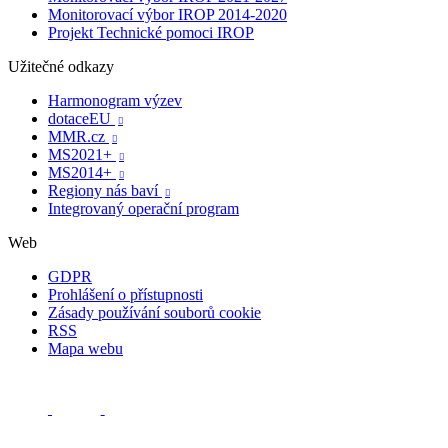
Monitorovací výbor IROP 2014-2020
Projekt Technické pomoci IROP
Užitečné odkazy
Harmonogram výzev
dotaceEU

MMR.cz

MS2021+

MS2014+

Regiony nás baví

Integrovaný operační program
Web
GDPR
Prohlášení o přístupnosti
Zásady používání souborů cookie
RSS
Mapa webu