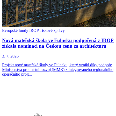
Evropské fondy
IROP
Tiskové zprávy
Nová mateřská škola ve Fulneku podpořená z IROP
získala nominaci na Českou cenu za architekturu
3. 7. 2026
Projekt nové mateřské školy ve Fulneku, který vznikl díky podpoře
Ministerstva pro místní rozvoj (MMR) z Integrovaného regionálního
operačního prog...