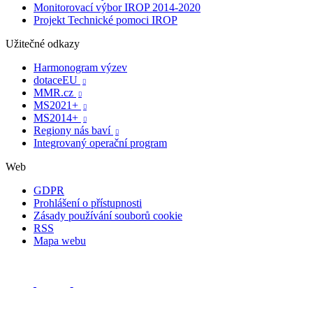
Monitorovací výbor IROP 2014-2020
Projekt Technické pomoci IROP
Užitečné odkazy
Harmonogram výzev
dotaceEU

MMR.cz

MS2021+

MS2014+

Regiony nás baví

Integrovaný operační program
Web
GDPR
Prohlášení o přístupnosti
Zásady používání souborů cookie
RSS
Mapa webu