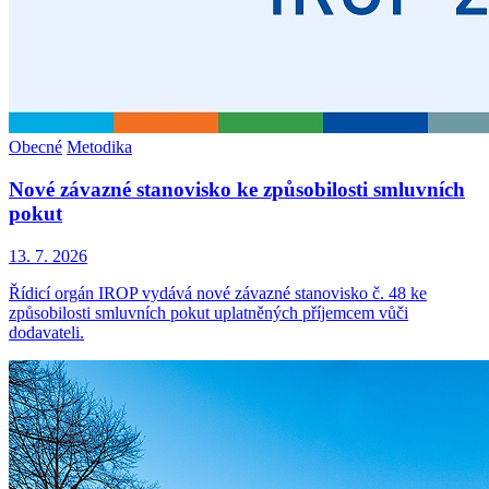
Obecné
Metodika
Nové závazné stanovisko ke způsobilosti smluvních
pokut
13. 7. 2026
Řídicí orgán IROP vydává nové závazné stanovisko č. 48 ke
způsobilosti smluvních pokut uplatněných příjemcem vůči
dodavateli.