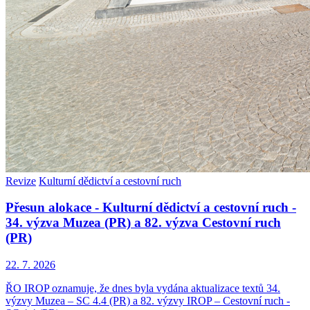
Revize
Kulturní dědictví a cestovní ruch
Přesun alokace - Kulturní dědictví a cestovní ruch -
34. výzva Muzea (PR) a 82. výzva Cestovní ruch
(PR)
22. 7. 2026
ŘO IROP oznamuje, že dnes byla vydána aktualizace textů 34.
výzvy Muzea – SC 4.4 (PR) a 82. výzvy IROP – Cestovní ruch -