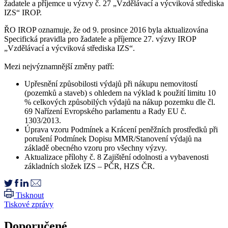
žadatele a příjemce u výzvy č. 27 „Vzdělávací a výcviková střediska
IZS“ IROP.
ŘO IROP oznamuje, že od 9. prosince 2016 byla aktualizována
Specifická pravidla pro žadatele a příjemce 27. výzvy IROP
„Vzdělávací a výcviková střediska IZS“.
Mezi nejvýznamnější změny patří:
Upřesnění způsobilosti výdajů při nákupu nemovitostí
(pozemků a staveb) s ohledem na výklad k použití limitu 10
% celkových způsobilých výdajů na nákup pozemku dle čl.
69 Nařízení Evropského parlamentu a Rady EU č.
1303/2013.
Úprava vzoru Podmínek a Krácení peněžních prostředků při
porušení Podmínek Dopisu MMR/Stanovení výdajů na
základě obecného vzoru pro všechny výzvy.
Aktualizace přílohy č. 8 Zajištění odolnosti a vybavenosti
základních složek IZS – PČR, HZS ČR.
Tisknout
Tiskové zprávy
Doporučené