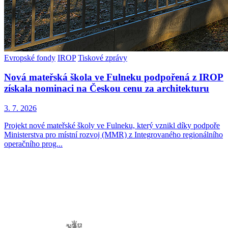
Evropské fondy
IROP
Tiskové zprávy
Nová mateřská škola ve Fulneku podpořená z IROP
získala nominaci na Českou cenu za architekturu
3. 7. 2026
Projekt nové mateřské školy ve Fulneku, který vznikl díky podpoře
Ministerstva pro místní rozvoj (MMR) z Integrovaného regionálního
operačního prog...