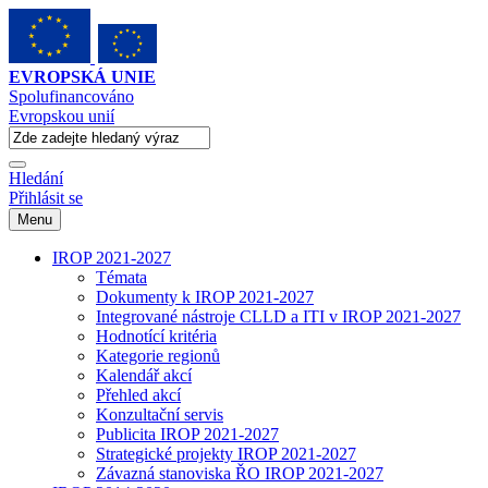
EVROPSKÁ UNIE
Spolufinancováno
Evropskou unií
Hledání
Přihlásit se
Menu
IROP 2021-2027
Témata
Dokumenty k IROP 2021-2027
Integrované nástroje CLLD a ITI v IROP 2021-2027
Hodnotící kritéria
Kategorie regionů
Kalendář akcí
Přehled akcí
Konzultační servis
Publicita IROP 2021-2027
Strategické projekty IROP 2021-2027
Závazná stanoviska ŘO IROP 2021-2027