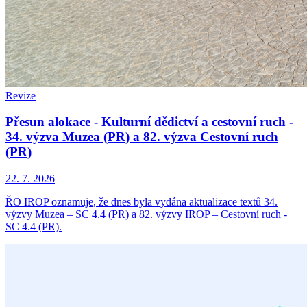
Revize
Přesun alokace - Kulturní dědictví a cestovní ruch -
34. výzva Muzea (PR) a 82. výzva Cestovní ruch
(PR)
22. 7. 2026
ŘO IROP oznamuje, že dnes byla vydána aktualizace textů 34.
výzvy Muzea – SC 4.4 (PR) a 82. výzvy IROP – Cestovní ruch -
SC 4.4 (PR).