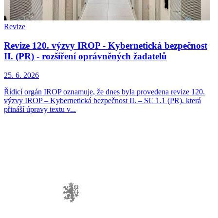
Revize
Revize 120. výzvy IROP - Kybernetická bezpečnost
II. (PR) - rozšíření oprávněných žadatelů
25. 6. 2026
Řídicí orgán IROP oznamuje, že dnes byla provedena revize 120.
výzvy IROP – Kybernetická bezpečnost II. – SC 1.1 (PR), která
přináší úpravy textu v...