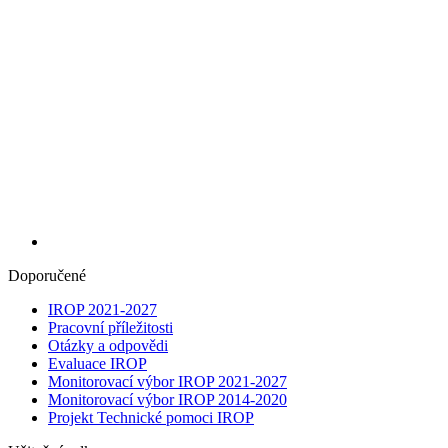
Doporučené
IROP 2021-2027
Pracovní příležitosti
Otázky a odpovědi
Evaluace IROP
Monitorovací výbor IROP 2021-2027
Monitorovací výbor IROP 2014-2020
Projekt Technické pomoci IROP