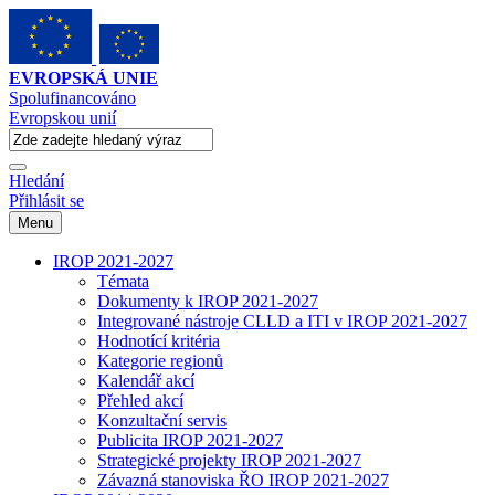
EVROPSKÁ UNIE
Spolufinancováno
Evropskou unií
Hledání
Přihlásit se
Menu
IROP 2021-2027
Témata
Dokumenty k IROP 2021-2027
Integrované nástroje CLLD a ITI v IROP 2021-2027
Hodnotící kritéria
Kategorie regionů
Kalendář akcí
Přehled akcí
Konzultační servis
Publicita IROP 2021-2027
Strategické projekty IROP 2021-2027
Závazná stanoviska ŘO IROP 2021-2027