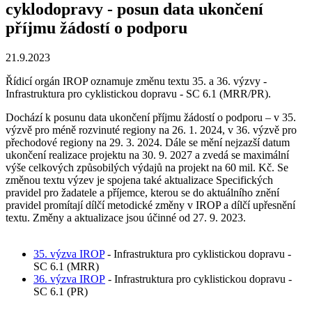
cyklodopravy - posun data ukončení
příjmu žádostí o podporu
21.9.2023
Řídicí orgán IROP oznamuje změnu textu 35. a 36. výzvy -
Infrastruktura pro cyklistickou dopravu - SC 6.1 (MRR/PR).
Dochází k posunu data ukončení příjmu žádostí o podporu – v 35.
výzvě pro méně rozvinuté regiony na 26. 1. 2024, v 36. výzvě pro
přechodové regiony na 29. 3. 2024. Dále se mění nejzazší datum
ukončení realizace projektu na 30. 9. 2027 a zvedá se maximální
výše celkových způsobilých výdajů na projekt na 60 mil. Kč. Se
změnou textu výzev je spojena také aktualizace Specifických
pravidel pro žadatele a příjemce, kterou se do aktuálního znění
pravidel promítají dílčí metodické změny v IROP a dílčí upřesnění
textu. Změny a aktualizace jsou účinné od 27. 9. 2023.
35. výzva IROP
- Infrastruktura pro cyklistickou dopravu -
SC 6.1 (MRR)
36. výzva IROP
- Infrastruktura pro cyklistickou dopravu -
SC 6.1 (PR)