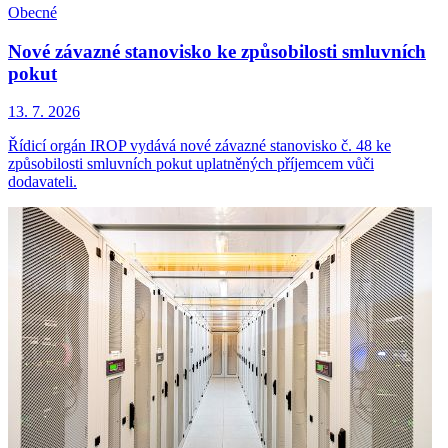
Obecné
Nové závazné stanovisko ke způsobilosti smluvních
pokut
13. 7. 2026
Řídicí orgán IROP vydává nové závazné stanovisko č. 48 ke
způsobilosti smluvních pokut uplatněných příjemcem vůči
dodavateli.