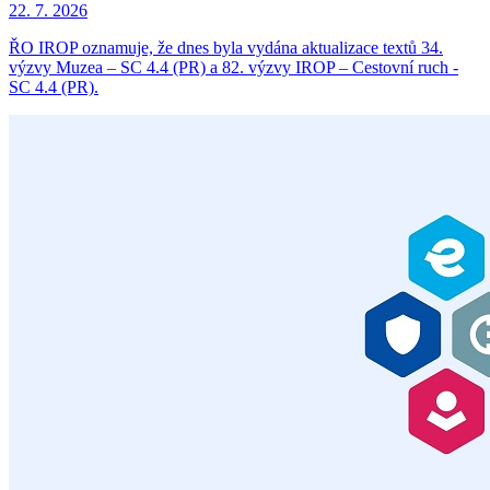
22. 7. 2026
ŘO IROP oznamuje, že dnes byla vydána aktualizace textů 34.
výzvy Muzea – SC 4.4 (PR) a 82. výzvy IROP – Cestovní ruch -
SC 4.4 (PR).