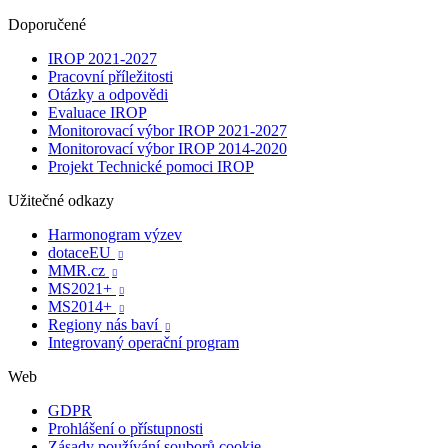
Doporučené
IROP 2021-2027
Pracovní příležitosti
Otázky a odpovědi
Evaluace IROP
Monitorovací výbor IROP 2021-2027
Monitorovací výbor IROP 2014-2020
Projekt Technické pomoci IROP
Užitečné odkazy
Harmonogram výzev
dotaceEU

MMR.cz

MS2021+

MS2014+

Regiony nás baví

Integrovaný operační program
Web
GDPR
Prohlášení o přístupnosti
Zásady používání souborů cookie