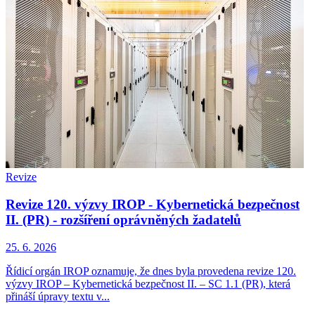
Revize
Revize 120. výzvy IROP - Kybernetická bezpečnost
II. (PR) - rozšíření oprávněných žadatelů
25. 6. 2026
Řídicí orgán IROP oznamuje, že dnes byla provedena revize 120.
výzvy IROP – Kybernetická bezpečnost II. – SC 1.1 (PR), která
přináší úpravy textu v...