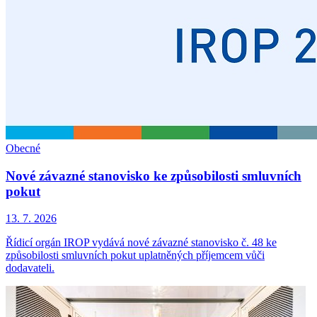
Obecné
Nové závazné stanovisko ke způsobilosti smluvních
pokut
13. 7. 2026
Řídicí orgán IROP vydává nové závazné stanovisko č. 48 ke
způsobilosti smluvních pokut uplatněných příjemcem vůči
dodavateli.