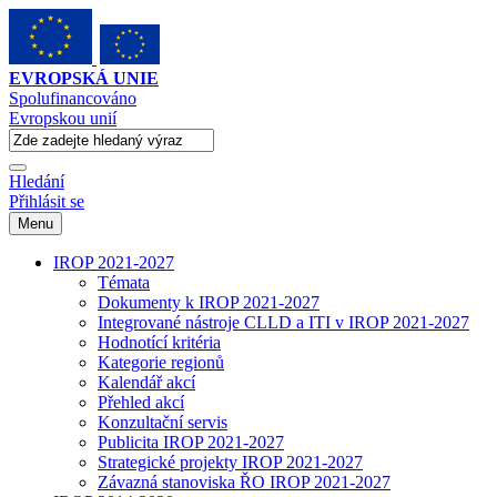
EVROPSKÁ UNIE
Spolufinancováno
Evropskou unií
Hledání
Přihlásit se
Menu
IROP 2021-2027
Témata
Dokumenty k IROP 2021-2027
Integrované nástroje CLLD a ITI v IROP 2021-2027
Hodnotící kritéria
Kategorie regionů
Kalendář akcí
Přehled akcí
Konzultační servis
Publicita IROP 2021-2027
Strategické projekty IROP 2021-2027
Závazná stanoviska ŘO IROP 2021-2027