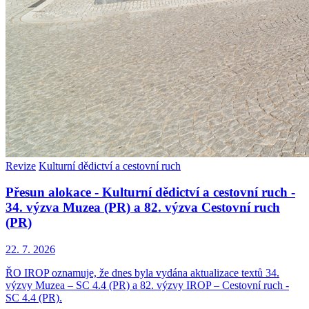
Revize
Kulturní dědictví a cestovní ruch
Přesun alokace - Kulturní dědictví a cestovní ruch -
34. výzva Muzea (PR) a 82. výzva Cestovní ruch
(PR)
22. 7. 2026
ŘO IROP oznamuje, že dnes byla vydána aktualizace textů 34.
výzvy Muzea – SC 4.4 (PR) a 82. výzvy IROP – Cestovní ruch -
SC 4.4 (PR).