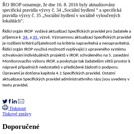
ŘO IROP oznamuje, že dne 16. 8. 2016 byly aktualizovány
specifická pravidla výzvy č. 34 „Sociální bydlení “ a specifická
pravidla výzvy č. 35 „Sociální bydlení v sociálně vyloučených
lokalitách“.
Řídicí orgán IROP vydává aktualizaci Specifických pravidel pro žadatele a
příjemce k
34.
a
35.
výzvě. Významnou aktualizací Specifických pravidel
je rozlišení kritérií přijatelnosti na kritéria napravitelná a nenapravitelná.
Řídicí orgán IROP využívá možnosti vyplývající z upraveného systému
schvalování individuálních projektů v IROP, schváleného na 5. zasedání
Monitorovacího výboru IROP, a poskytuje tak žadatelům větší prostor k
nápravě případných nedostatků v předložené žádosti o podporu.
Úpravami je dotčena kapitola 4.1 Specifických pravidel. Ostatní
aktualizace Specifických pravidel administrativního rázu jsou uvedeny v
textu pravidel.
Tisknout
Tiskové zprávy
Doporučené