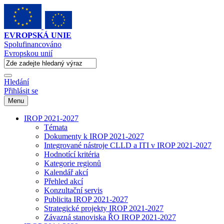
EVROPSKÁ UNIE
Spolufinancováno
Evropskou unií
Hledání
Přihlásit se
Menu
IROP 2021-2027
Témata
Dokumenty k IROP 2021-2027
Integrované nástroje CLLD a ITI v IROP 2021-2027
Hodnotící kritéria
Kategorie regionů
Kalendář akcí
Přehled akcí
Konzultační servis
Publicita IROP 2021-2027
Strategické projekty IROP 2021-2027
Závazná stanoviska ŘO IROP 2021-2027