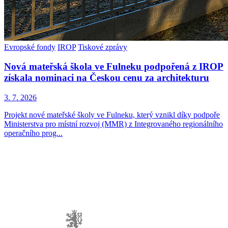
Evropské fondy
IROP
Tiskové zprávy
Nová mateřská škola ve Fulneku podpořená z IROP
získala nominaci na Českou cenu za architekturu
3. 7. 2026
Projekt nové mateřské školy ve Fulneku, který vznikl díky podpoře
Ministerstva pro místní rozvoj (MMR) z Integrovaného regionálního
operačního prog...