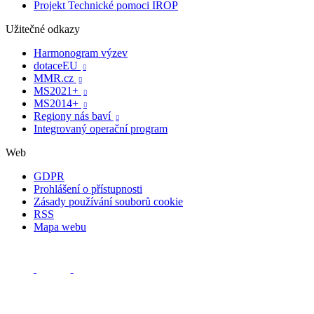
Projekt Technické pomoci IROP
Užitečné odkazy
Harmonogram výzev
dotaceEU

MMR.cz

MS2021+

MS2014+

Regiony nás baví

Integrovaný operační program
Web
GDPR
Prohlášení o přístupnosti
Zásady používání souborů cookie
RSS
Mapa webu