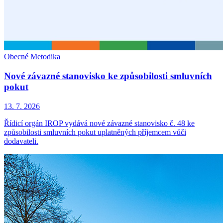
Obecné
Metodika
Nové závazné stanovisko ke způsobilosti smluvních
pokut
13. 7. 2026
Řídicí orgán IROP vydává nové závazné stanovisko č. 48 ke
způsobilosti smluvních pokut uplatněných příjemcem vůči
dodavateli.