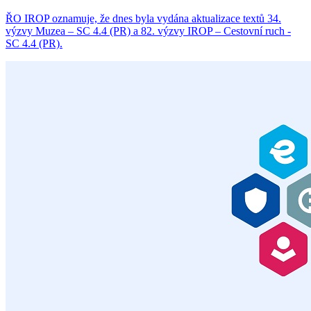
ŘO IROP oznamuje, že dnes byla vydána aktualizace textů 34.
výzvy Muzea – SC 4.4 (PR) a 82. výzvy IROP – Cestovní ruch -
SC 4.4 (PR).