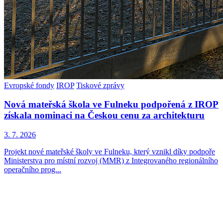
Evropské fondy
IROP
Tiskové zprávy
Nová mateřská škola ve Fulneku podpořená z IROP
získala nominaci na Českou cenu za architekturu
3. 7. 2026
Projekt nové mateřské školy ve Fulneku, který vznikl díky podpoře
Ministerstva pro místní rozvoj (MMR) z Integrovaného regionálního
operačního prog...