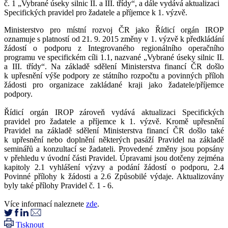
č. 1 „Vybrané úseky silnic II. a III. třídy“, a dále vydává aktualizaci
Specifických pravidel pro žadatele a příjemce k 1. výzvě.
Ministerstvo pro místní rozvoj ČR jako Řídicí orgán IROP
oznamuje s platností od 21. 9. 2015 změny v 1. výzvě k předkládání
žádostí o podporu z Integrovaného regionálního operačního
programu ve specifickém cíli 1.1, nazvané „Vybrané úseky silnic II.
a III. třídy“. Na základě sdělení Ministerstva financí ČR došlo
k upřesnění výše podpory ze státního rozpočtu a povinných příloh
žádosti pro organizace zakládané kraji jako žadatele/příjemce
podpory.
Řídicí orgán IROP zároveň vydává aktualizaci Specifických
pravidel pro žadatele a příjemce k 1. výzvě. Kromě upřesnění
Pravidel na základě sdělení Ministerstva financí ČR došlo také
k upřesnění nebo doplnění některých pasáží Pravidel na základě
seminářů a konzultací se žadateli. Provedené změny jsou popsány
v přehledu v úvodní části Pravidel. Úpravami jsou dotčeny zejména
kapitoly 2.1 vyhlášení výzvy a podání žádostí o podporu, 2.4
Povinné přílohy k žádosti a 2.6 Způsobilé výdaje. Aktualizovány
byly také přílohy Pravidel č. 1 - 6.
Více informací naleznete
zde
.
Tisknout