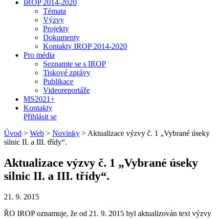
IROP 2014-2020
Témata
Výzvy
Projekty
Dokumenty
Kontakty IROP 2014-2020
Pro média
Seznamte se s IROP
Tiskové zprávy
Publikace
Videoreportáže
MS2021+
Kontakty
Přihlásit se
Úvod
>
Web
>
Novinky
>
Aktualizace výzvy č. 1 „Vybrané úseky
silnic II. a III. třídy“.
Aktualizace výzvy č. 1 „Vybrané úseky
silnic II. a III. třídy“.
21. 9. 2015
ŘO IROP oznamuje, že od 21. 9. 2015 byl aktualizován text výzvy