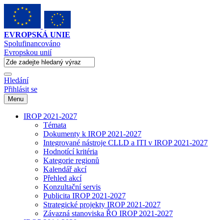
EVROPSKÁ UNIE
Spolufinancováno
Evropskou unií
Hledání
Přihlásit se
Menu
IROP 2021-2027
Témata
Dokumenty k IROP 2021-2027
Integrované nástroje CLLD a ITI v IROP 2021-2027
Hodnotící kritéria
Kategorie regionů
Kalendář akcí
Přehled akcí
Konzultační servis
Publicita IROP 2021-2027
Strategické projekty IROP 2021-2027
Závazná stanoviska ŘO IROP 2021-2027