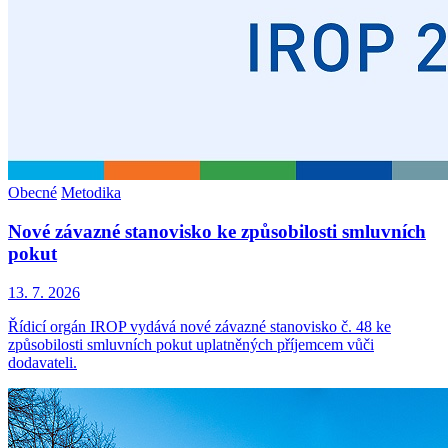
Obecné
Metodika
Nové závazné stanovisko ke způsobilosti smluvních
pokut
13. 7. 2026
Řídicí orgán IROP vydává nové závazné stanovisko č. 48 ke
způsobilosti smluvních pokut uplatněných příjemcem vůči
dodavateli.