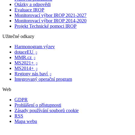
Otázky a odpovědi
Evaluace IROP
Monitorovací výbor IROP 2021-2027
Monitorovací výbor IROP 2014-2020
Projekt Technické pomoci IROP
Užitečné odkazy
Harmonogram výzev
dotaceEU

MMR.cz

MS2021+

MS2014+

Regiony nás baví

Integrovaný operační program
Web
GDPR
Prohlášení o přístupnosti
Zásady používání souborů cookie
RSS
Mapa webu