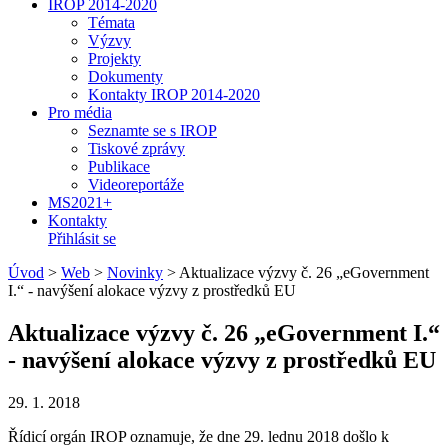
IROP 2014-2020
Témata
Výzvy
Projekty
Dokumenty
Kontakty IROP 2014-2020
Pro média
Seznamte se s IROP
Tiskové zprávy
Publikace
Videoreportáže
MS2021+
Kontakty
Přihlásit se
Úvod
>
Web
>
Novinky
>
Aktualizace výzvy č. 26 „eGovernment
I.“ - navýšení alokace výzvy z prostředků EU
Aktualizace výzvy č. 26 „eGovernment I.“
- navýšení alokace výzvy z prostředků EU
29. 1. 2018
Řídicí orgán IROP oznamuje, že dne 29. lednu 2018 došlo k