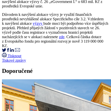
navýšení alokace výzvy č. 26 „eGovernment I.“ o 683 mil. Kč z
prostředků Evropské unie.
Důvodem k navýšení alokace výzvy je využití finančních
prostředků nevyhlášené alokace Specifického cíle 3.2. Vzhledem
k navýšení alokace
výzvy
bude moci být podpořeno více úspěšných
projektů. Přehled přijatých žádostí v pozitivních stavech ve 26.
výzvě podle času registrace s vyznačenou hranicí projektů
nacházejících se v alokaci naleznete
zde
. Celková částka dotace
z Evropského fondu pro regionální rozvoj je nově 3 119 000 000
Kč.
Tisknout
Tiskové zprávy
Doporučené