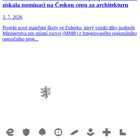
získala nominaci na Českou cenu za architekturu
3. 7. 2026
Projekt nové mateřské školy ve Fulneku, který vznikl díky podpoře
Ministerstva pro místní rozvoj (MMR) z Integrovaného regionálního
operačního prog...