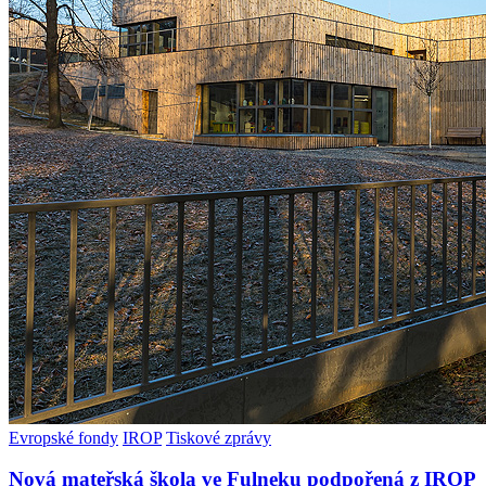
Evropské fondy
IROP
Tiskové zprávy
Nová mateřská škola ve Fulneku podpořená z IROP