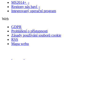
MS2014+

Regiony nás baví

Integrovaný operační program
Web
GDPR
Prohlášení o přístupnosti
Zásady používání souborů cookie
RSS
Mapa webu