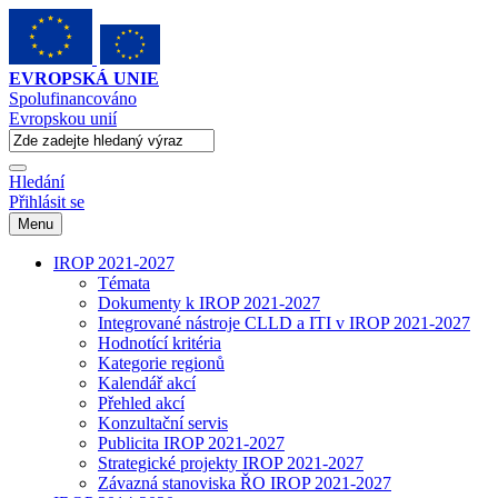
EVROPSKÁ UNIE
Spolufinancováno
Evropskou unií
Hledání
Přihlásit se
Menu
IROP 2021-2027
Témata
Dokumenty k IROP 2021-2027
Integrované nástroje CLLD a ITI v IROP 2021-2027
Hodnotící kritéria
Kategorie regionů
Kalendář akcí
Přehled akcí
Konzultační servis
Publicita IROP 2021-2027
Strategické projekty IROP 2021-2027
Závazná stanoviska ŘO IROP 2021-2027