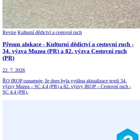
Revize
Kulturní dědictví a cestovní ruch
Přesun alokace - Kulturní dědictví a cestovní ruch -
34. výzva Muzea (PR) a 82. výzva Cestovní ruch
(PR)
22. 7. 2026
ŘO IROP oznamuje, že dnes byla vydána aktualizace textů 34.
výzvy Muzea – SC 4.4 (PR) a 82. výzvy IROP – Cestovní ruch -
SC 4.4 (PR).