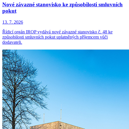
Nové závazné stanovisko ke způsobilosti smluvních
pokut
13. 7. 2026
Řídicí orgán IROP vydává nové závazné stanovisko č. 48 ke
způsobilosti smluvních pokut uplatněných příjemcem vůči
dodavateli.