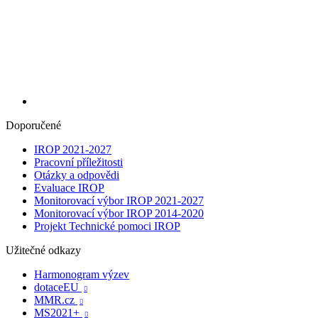
Doporučené
IROP 2021-2027
Pracovní příležitosti
Otázky a odpovědi
Evaluace IROP
Monitorovací výbor IROP 2021-2027
Monitorovací výbor IROP 2014-2020
Projekt Technické pomoci IROP
Užitečné odkazy
Harmonogram výzev
dotaceEU

MMR.cz

MS2021+
