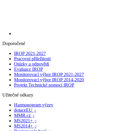
Doporučené
IROP 2021-2027
Pracovní příležitosti
Otázky a odpovědi
Evaluace IROP
Monitorovací výbor IROP 2021-2027
Monitorovací výbor IROP 2014-2020
Projekt Technické pomoci IROP
Užitečné odkazy
Harmonogram výzev
dotaceEU

MMR.cz

MS2021+

MS2014+
