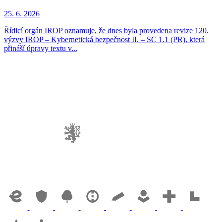
25. 6. 2026
Řídicí orgán IROP oznamuje, že dnes byla provedena revize 120.
výzvy IROP – Kybernetická bezpečnost II. – SC 1.1 (PR), která
přináší úpravy textu v...