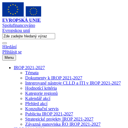
EVROPSKÁ UNIE
Spolufinancováno
Evropskou unií
Hledání
Přihlásit se
Menu
IROP 2021-2027
Témata
Dokumenty k IROP 2021-2027
Integrované nástroje CLLD a ITI v IROP 2021-2027
Hodnotící kritéria
Kategorie regionů
Kalendář akcí
Přehled akcí
Konzultační servis
Publicita IROP 2021-2027
Strategické projekty IROP 2021-2027
Závazná stanoviska ŘO IROP 2021-2027