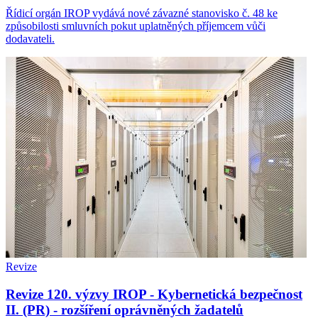
Řídicí orgán IROP vydává nové závazné stanovisko č. 48 ke
způsobilosti smluvních pokut uplatněných příjemcem vůči
dodavateli.
Revize
Revize 120. výzvy IROP - Kybernetická bezpečnost
II. (PR) - rozšíření oprávněných žadatelů