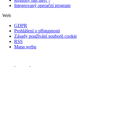
Regiony nás baví

Integrovaný operační program
Web
GDPR
Prohlášení o přístupnosti
Zásady používání souborů cookie
RSS
Mapa webu