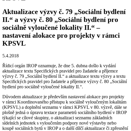
Aktualizace výzvy č. 79 „Sociální bydlení
II.“ a výzvy č. 80 „Sociální bydlení pro
sociálně vyloučené lokality II.“ –
nastavení alokace pro projekty v rámci
KPSVL
5.4.2018
Řídicí orgán IROP oznamuje, že dne 5. dubna došlo k vydání
aktualizace textu Specifických pravidel pro žadatele a příjemce
výzvy č. 79 „Sociální bydlení II.“ a aktualizace textu výzvy a textu
Specifických pravidel pro žadatele a příjemce výzvy č. 80 „Sociální
bydlení pro sociálně vyloučené lokality II.“.
Důvodem aktualizace je především nastavení alokace pro projekty
v rámci Koordinovaného přístupu k sociálně vyloučeným lokalitám
(KPSVL) a doplnění seznamu v rámci KPSVL v 80. výzvě, dále se
plošně jedná o úpravu textace parametrů sociálního bydlení v IROP
týkající se cílové skupiny, o aktualizaci seznamu základních
sídelních jednotek s vyloučením podpory nové výstavby nebo
koupě sociálních bytů v IROP a o další dílčí aktualizace či zpřesnění