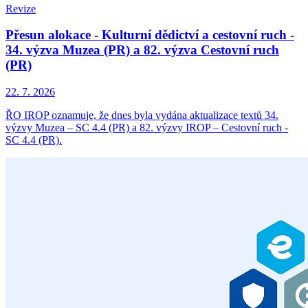
Revize
Přesun alokace - Kulturní dědictví a cestovní ruch -
34. výzva Muzea (PR) a 82. výzva Cestovní ruch
(PR)
22. 7. 2026
ŘO IROP oznamuje, že dnes byla vydána aktualizace textů 34.
výzvy Muzea – SC 4.4 (PR) a 82. výzvy IROP – Cestovní ruch -
SC 4.4 (PR).