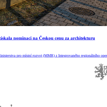
ískala nominaci na Českou cenu za architekturu
inisterstva pro místní rozvoj (MMR) z Integrovaného regionálního oper