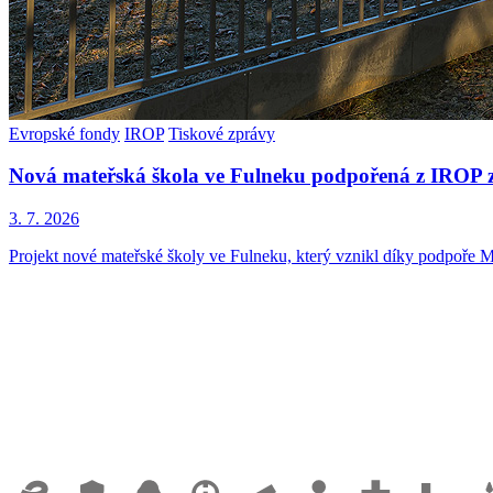
Evropské fondy
IROP
Tiskové zprávy
Nová mateřská škola ve Fulneku podpořená z IROP z
3. 7. 2026
Projekt nové mateřské školy ve Fulneku, který vznikl díky podpoře M