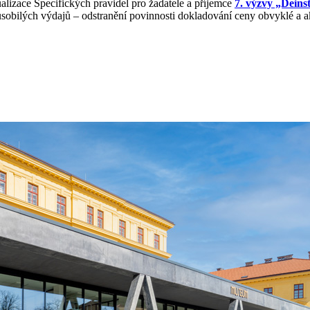
lizace Specifických pravidel pro žadatele a příjemce
7. výzvy „Deinst
ilých výdajů – odstranění povinnosti dokladování ceny obvyklé a aktu