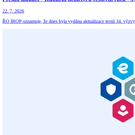
22. 7. 2026
ŘO IROP oznamuje, že dnes byla vydána aktualizace textů 34. výzvy