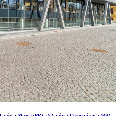
 34. výzva Muzea (PR) a 82. výzva Cestovní ruch (PR)