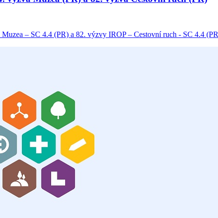
 Muzea – SC 4.4 (PR) a 82. výzvy IROP – Cestovní ruch - SC 4.4 (PR