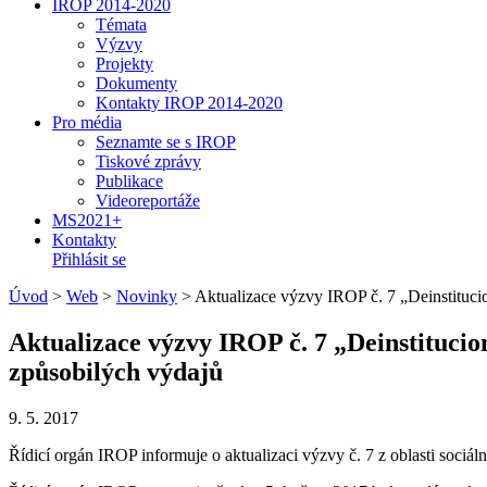
IROP 2014-2020
Témata
Výzvy
Projekty
Dokumenty
Kontakty IROP 2014-2020
Pro média
Seznamte se s IROP
Tiskové zprávy
Publikace
Videoreportáže
MS2021+
Kontakty
Přihlásit se
Úvod
>
Web
>
Novinky
>
Aktualizace výzvy IROP č. 7 „Deinstitucio
Aktualizace výzvy IROP č. 7 „Deinstitucion
způsobilých výdajů
9. 5. 2017
Řídicí orgán IROP informuje o aktualizaci výzvy č. 7 z oblasti sociáln