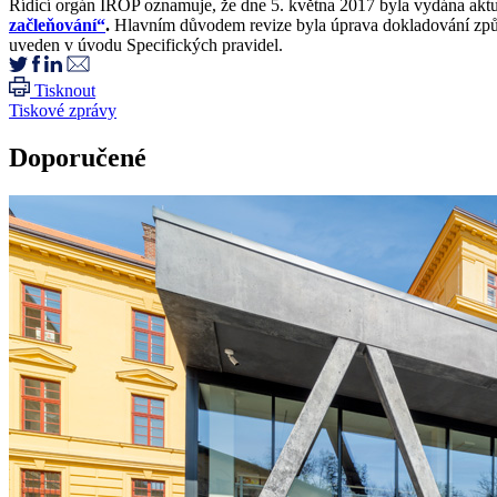
Řídicí orgán IROP oznamuje, že dne 5. května 2017 byla vydána aktua
začleňování“
.
Hlavním důvodem revize byla úprava dokladování způsob
uveden v úvodu Specifických pravidel.
Tisknout
Tiskové zprávy
Doporučené