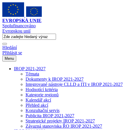
EVROPSKÁ UNIE
Spolufinancováno
Evropskou unií
Hledání
Přihlásit se
Menu
IROP 2021-2027
Témata
Dokumenty k IROP 2021-2027
Integrované nástroje CLLD a ITI v IROP 2021-2027
Hodnotící kritéria
Kategorie regionů
Kalendář akcí
Přehled akcí
Konzultační servis
Publicita IROP 2021-2027
Strategické projekty IROP 2021-2027
Závazná stanoviska ŘO IROP 2021-2027