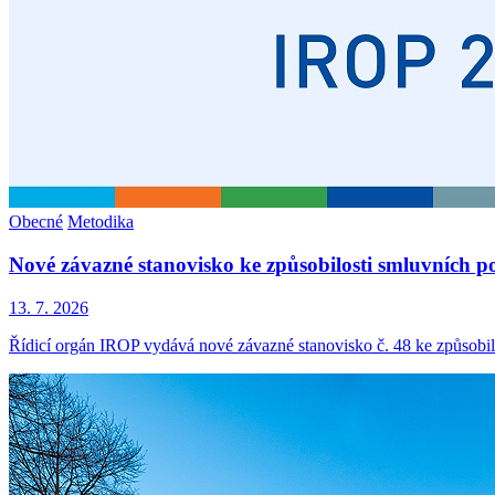
Obecné
Metodika
Nové závazné stanovisko ke způsobilosti smluvních p
13. 7. 2026
Řídicí orgán IROP vydává nové závazné stanovisko č. 48 ke způsobil