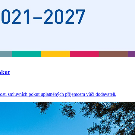
okut
osti smluvních pokut uplatněných příjemcem vůči dodavateli.