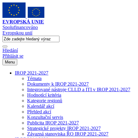
EVROPSKÁ UNIE
Spolufinancováno
Evropskou unií
Hledání
Přihlásit se
Menu
IROP 2021-2027
Témata
Dokumenty k IROP 2021-2027
Integrované nástroje CLLD a ITI v IROP 2021-2027
Hodnotící kritéria
Kategorie regionů
Kalendář akcí
Přehled akcí
Konzultační servis
Publicita IROP 2021-2027
Strategické projekty IROP 2021-2027
Závazná stanoviska ŘO IROP 2021-2027