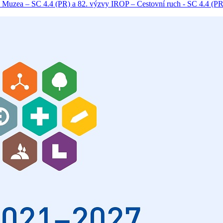
 Muzea – SC 4.4 (PR) a 82. výzvy IROP – Cestovní ruch - SC 4.4 (PR