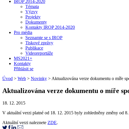
IROP 2014-2020
Témata
Výzvy
Projekty
Dokumenty
Kontakty IROP 2014-2020
Pro média
Seznamte se s IROP
Tiskové zprávy
Publikace
Videoreportáže
MS2021+
Kontakty
Přihlásit se
Úvod
>
Web
>
Novinky
>
Aktualizována verze dokumentu o míře sp
Aktualizována verze dokumentu o míře sp
18. 12. 2015
V aktuální verzi platné od 18. 12. 2015 byly zohledněny změny od 8.
Aktuální verzi naleznete
ZDE
.