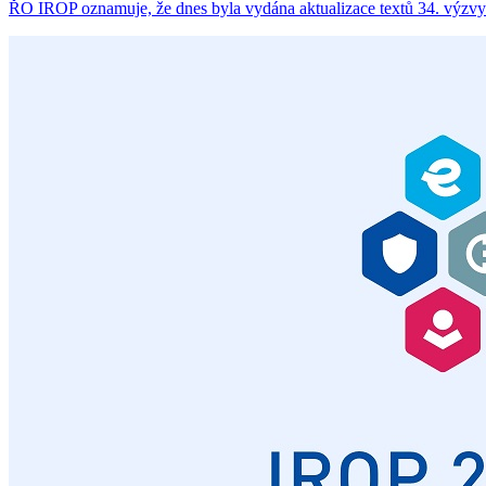
ŘO IROP oznamuje, že dnes byla vydána aktualizace textů 34. výzvy