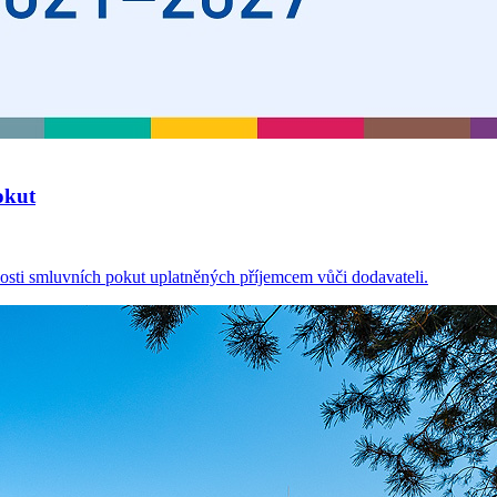
okut
osti smluvních pokut uplatněných příjemcem vůči dodavateli.