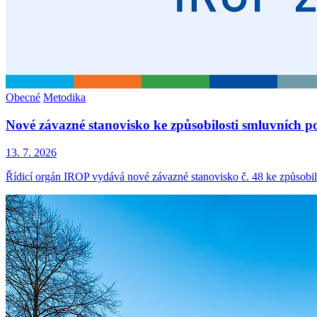
Obecné
Metodika
Nové závazné stanovisko ke způsobilosti smluvních p
13. 7. 2026
Řídicí orgán IROP vydává nové závazné stanovisko č. 48 ke způsobil