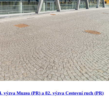
 34. výzva Muzea (PR) a 82. výzva Cestovní ruch (PR)