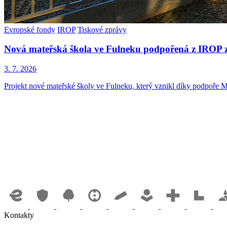
Evropské fondy
IROP
Tiskové zprávy
Nová mateřská škola ve Fulneku podpořená z IROP z
3. 7. 2026
Projekt nové mateřské školy ve Fulneku, který vznikl díky podpoře M
Kontakty