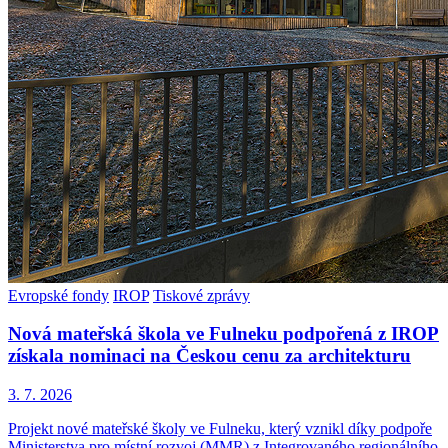
Evropské fondy
IROP
Tiskové zprávy
Nová mateřská škola ve Fulneku podpořená z IROP
získala nominaci na Českou cenu za architekturu
3. 7. 2026
Projekt nové mateřské školy ve Fulneku, který vznikl díky podpoře
Ministerstva pro místní rozvoj (MMR) z Integrovaného regionálního