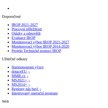
Doporučené
IROP 2021-2027
Pracovní příležitosti
Otázky a odpovědi
Evaluace IROP
Monitorovací výbor IROP 2021-2027
Monitorovací výbor IROP 2014-2020
Projekt Technické pomoci IROP
Užitečné odkazy
Harmonogram výzev
dotaceEU

MMR.cz

MS2021+

MS2014+

Regiony nás baví

Integrovaný operační program
Web