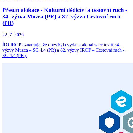
Přesun alokace - Kulturní dědictví a cestovní ruch -
34. výzva Muzea (PR) a 82. výzva Cestovní ruch
(PR)
22. 7. 2026
ŘO IROP oznamuje, že dnes byla vydána aktualizace textů 34.
výzvy Muzea – SC 4.4 (PR) a 82. výzvy IROP – Cestovní ruch -
SC 4.4 (PR).