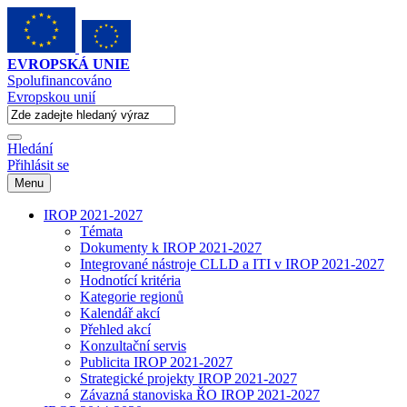
EVROPSKÁ UNIE
Spolufinancováno
Evropskou unií
Hledání
Přihlásit se
Menu
IROP 2021-2027
Témata
Dokumenty k IROP 2021-2027
Integrované nástroje CLLD a ITI v IROP 2021-2027
Hodnotící kritéria
Kategorie regionů
Kalendář akcí
Přehled akcí
Konzultační servis
Publicita IROP 2021-2027
Strategické projekty IROP 2021-2027
Závazná stanoviska ŘO IROP 2021-2027