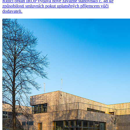
Řídicí orgán IROP vydává nové závazné stanovisko č. 48 ke
způsobilosti smluvních pokut uplatněných příjemcem vůči
dodavateli.