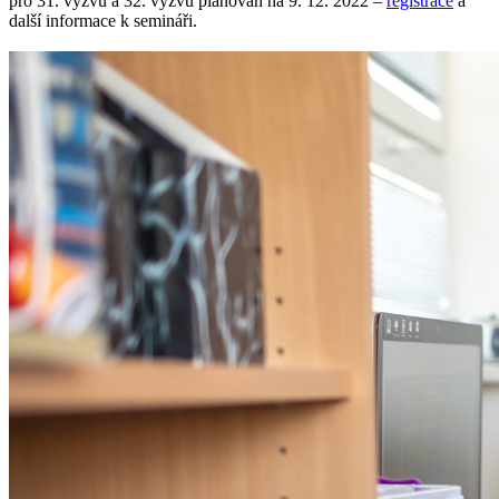
pro 31. výzvu a 32. výzvu plánován na 9. 12. 2022 –
registrace
a
další informace k semináři.