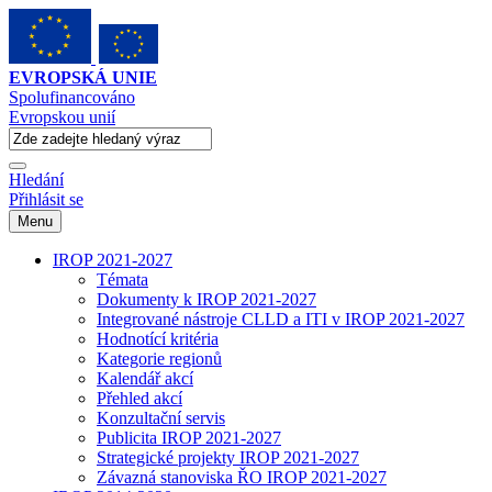
EVROPSKÁ UNIE
Spolufinancováno
Evropskou unií
Hledání
Přihlásit se
Menu
IROP 2021-2027
Témata
Dokumenty k IROP 2021-2027
Integrované nástroje CLLD a ITI v IROP 2021-2027
Hodnotící kritéria
Kategorie regionů
Kalendář akcí
Přehled akcí
Konzultační servis
Publicita IROP 2021-2027
Strategické projekty IROP 2021-2027
Závazná stanoviska ŘO IROP 2021-2027