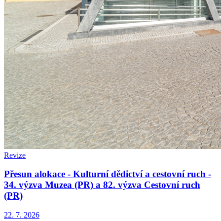
Revize
Přesun alokace - Kulturní dědictví a cestovní ruch -
34. výzva Muzea (PR) a 82. výzva Cestovní ruch
(PR)
22. 7. 2026