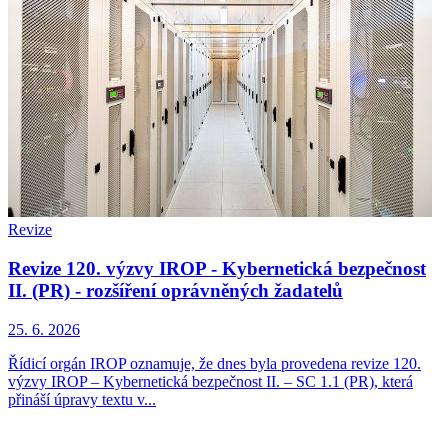
Revize
Revize 120. výzvy IROP - Kybernetická bezpečnost
II. (PR) - rozšíření oprávněných žadatelů
25. 6. 2026
Řídicí orgán IROP oznamuje, že dnes byla provedena revize 120.
výzvy IROP – Kybernetická bezpečnost II. – SC 1.1 (PR), která
přináší úpravy textu v...