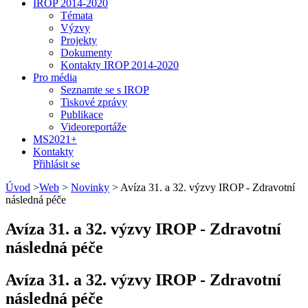
IROP 2014-2020
Témata
Výzvy
Projekty
Dokumenty
Kontakty IROP 2014-2020
Pro média
Seznamte se s IROP
Tiskové zprávy
Publikace
Videoreportáže
MS2021+
Kontakty
Přihlásit se
Úvod
>
Web
>
Novinky
>
Avíza 31. a 32. výzvy IROP - Zdravotní
následná péče
Avíza 31. a 32. výzvy IROP - Zdravotní
následná péče
Avíza 31. a 32. výzvy IROP - Zdravotní
následná péče