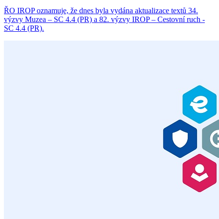
ŘO IROP oznamuje, že dnes byla vydána aktualizace textů 34.
výzvy Muzea – SC 4.4 (PR) a 82. výzvy IROP – Cestovní ruch -
SC 4.4 (PR).