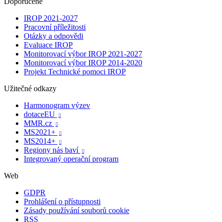
Doporučené
IROP 2021-2027
Pracovní příležitosti
Otázky a odpovědi
Evaluace IROP
Monitorovací výbor IROP 2021-2027
Monitorovací výbor IROP 2014-2020
Projekt Technické pomoci IROP
Užitečné odkazy
Harmonogram výzev
dotaceEU

MMR.cz

MS2021+

MS2014+

Regiony nás baví

Integrovaný operační program
Web
GDPR
Prohlášení o přístupnosti
Zásady používání souborů cookie
RSS