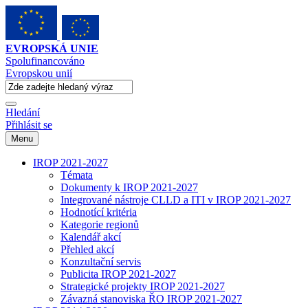
EVROPSKÁ UNIE
Spolufinancováno
Evropskou unií
Hledání
Přihlásit se
Menu
IROP 2021-2027
Témata
Dokumenty k IROP 2021-2027
Integrované nástroje CLLD a ITI v IROP 2021-2027
Hodnotící kritéria
Kategorie regionů
Kalendář akcí
Přehled akcí
Konzultační servis
Publicita IROP 2021-2027
Strategické projekty IROP 2021-2027
Závazná stanoviska ŘO IROP 2021-2027