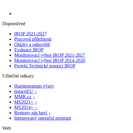
Doporučené
IROP 2021-2027
Pracovní příležitosti
Otázky a odpovědi
Evaluace IROP
Monitorovací výbor IROP 2021-2027
Monitorovací výbor IROP 2014-2020
Projekt Technické pomoci IROP
Užitečné odkazy
Harmonogram výzev
dotaceEU

MMR.cz

MS2021+

MS2014+

Regiony nás baví

Integrovaný operační program
Web