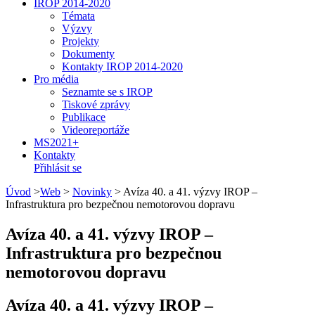
IROP 2014-2020
Témata
Výzvy
Projekty
Dokumenty
Kontakty IROP 2014-2020
Pro média
Seznamte se s IROP
Tiskové zprávy
Publikace
Videoreportáže
MS2021+
Kontakty
Přihlásit se
Úvod
>
Web
>
Novinky
>
Avíza 40. a 41. výzvy IROP –
Infrastruktura pro bezpečnou nemotorovou dopravu
Avíza 40. a 41. výzvy IROP –
Infrastruktura pro bezpečnou
nemotorovou dopravu
Avíza 40. a 41. výzvy IROP –