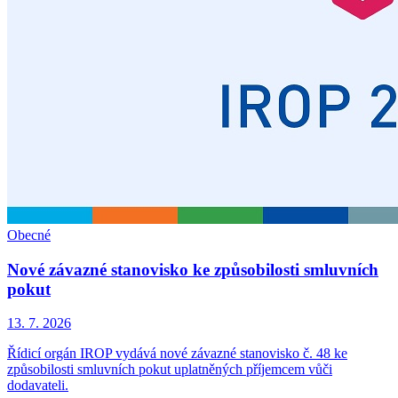
Obecné
Nové závazné stanovisko ke způsobilosti smluvních
pokut
13. 7. 2026
Řídicí orgán IROP vydává nové závazné stanovisko č. 48 ke
způsobilosti smluvních pokut uplatněných příjemcem vůči
dodavateli.