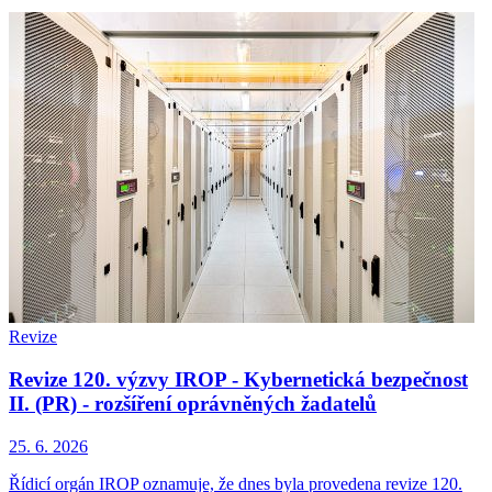
Revize
Revize 120. výzvy IROP - Kybernetická bezpečnost
II. (PR) - rozšíření oprávněných žadatelů
25. 6. 2026
Řídicí orgán IROP oznamuje, že dnes byla provedena revize 120.