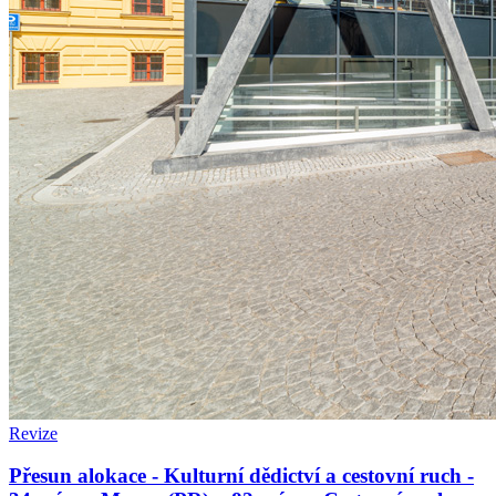
Revize
Přesun alokace - Kulturní dědictví a cestovní ruch -