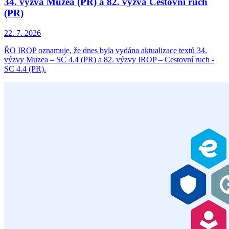
34. výzva Muzea (PR) a 82. výzva Cestovní ruch
(PR)
22. 7. 2026
ŘO IROP oznamuje, že dnes byla vydána aktualizace textů 34.
výzvy Muzea – SC 4.4 (PR) a 82. výzvy IROP – Cestovní ruch -
SC 4.4 (PR).